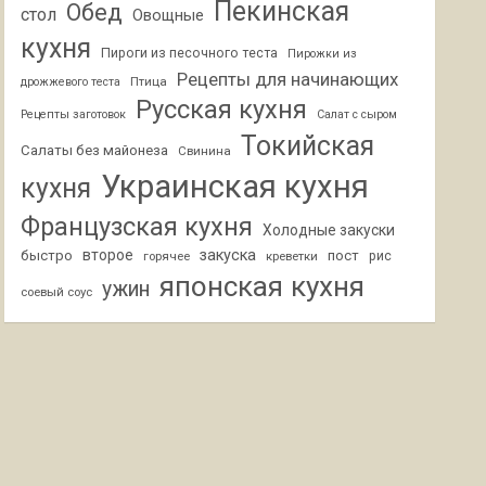
Пекинская
Обед
стол
Овощные
кухня
Пироги из песочного теста
Пирожки из
Рецепты для начинающих
Птица
дрожжевого теста
Русская кухня
Рецепты заготовок
Салат с сыром
Токийская
Салаты без майонеза
Свинина
Украинская кухня
кухня
Французская кухня
Холодные закуски
второе
закуска
быстро
пост
горячее
креветки
рис
японская кухня
ужин
соевый соус