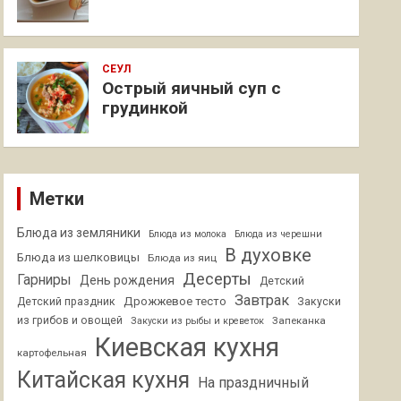
СЕУЛ
Острый яичный суп с
грудинкой
Метки
Блюда из земляники
Блюда из молока
Блюда из черешни
В духовке
Блюда из шелковицы
Блюда из яиц
Десерты
Гарниры
День рождения
Детский
Завтрак
Дрожжевое тесто
Детский праздник
Закуски
из грибов и овощей
Запеканка
Закуски из рыбы и креветок
Киевская кухня
картофельная
Китайская кухня
На праздничный