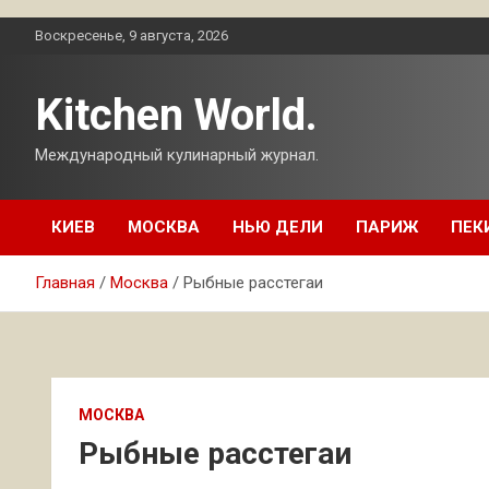
Перейти
Воскресенье, 9 августа, 2026
к
содержимому
Kitchen World.
Международный кулинарный журнал.
КИЕВ
МОСКВА
НЬЮ ДЕЛИ
ПАРИЖ
ПЕК
Главная
Москва
Рыбные расстегаи
МОСКВА
Рыбные расстегаи