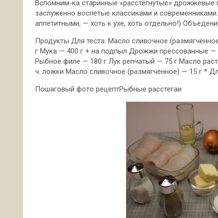
Вспомним-ка старинные «расстёгнутые» дрожжевые п
заслуженно воспетые классиками и современниками.
аппетитными, — хоть к ухе, хоть отдельно!) Объедени
Продукты Для теста: Масло
сливочное (размягчённое)
г Мука — 400 г + на подпыл Дрожжи прессованные — 1
Рыбное филе — 180 г Лук репчатый — 75 г Масло раст
ч. ложки Масло сливочное (размягчённое) — 15 г * Д
Пошаговый фото рецептРыбные расстегаи