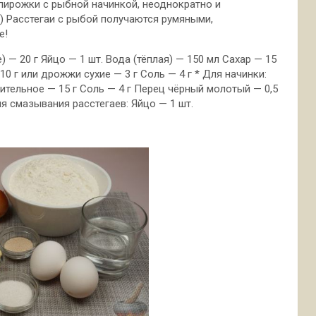
ирожки с рыбной начинкой, неоднократно и
) Расстегаи с рыбой получаются румяными,
е!
 — 20 г Яйцо — 1 шт. Вода (тёплая) — 150 мл Сахар — 15
0 г или дрожжи сухие — 3 г Соль — 4 г * Для начинки:
ительное — 15 г Соль — 4 г Перец чёрный молотый — 0,5
ля смазывания расстегаев: Яйцо — 1 шт.