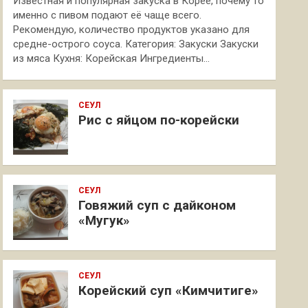
Известная и популярная закуска в Корее, почему то
именно с пивом подают её чаще всего.
Рекомендую, количество продуктов указано для
средне-острого соуса. Категория: Закуски Закуски
из мяса Кухня: Корейская Ингредиенты…
СЕУЛ
Рис с яйцом по-корейски
СЕУЛ
Говяжий суп с дайконом
«Мугук»
СЕУЛ
Корейский суп «Кимчитиге»