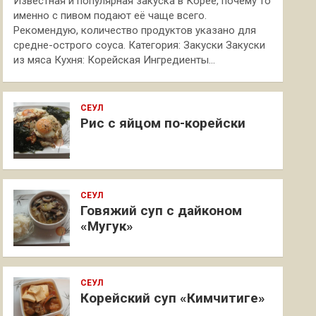
Известная и популярная закуска в Корее, почему то
именно с пивом подают её чаще всего.
Рекомендую, количество продуктов указано для
средне-острого соуса. Категория: Закуски Закуски
из мяса Кухня: Корейская Ингредиенты…
СЕУЛ
Рис с яйцом по-корейски
СЕУЛ
Говяжий суп с дайконом
«Мугук»
СЕУЛ
Корейский суп «Кимчитиге»