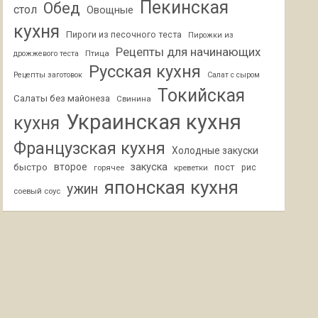
Пекинская
Обед
стол
Овощные
кухня
Пироги из песочного теста
Пирожки из
Рецепты для начинающих
Птица
дрожжевого теста
Русская кухня
Рецепты заготовок
Салат с сыром
Токийская
Салаты без майонеза
Свинина
Украинская кухня
кухня
Французская кухня
Холодные закуски
второе
закуска
быстро
пост
горячее
креветки
рис
японская кухня
ужин
соевый соус