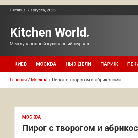
Перейти
Пятница, 7 августа, 2026
к
содержимому
Kitchen World.
Международный кулинарный журнал.
КИЕВ
МОСКВА
НЬЮ ДЕЛИ
ПАРИЖ
ПЕК
Главная
Москва
Пирог с творогом и абрикосами
МОСКВА
Пирог с творогом и абрико