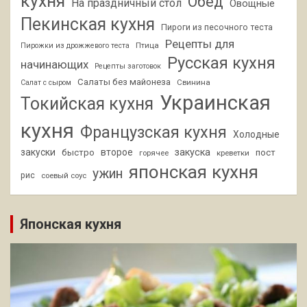
кухня
Обед
На праздничный стол
Овощные
Пекинская кухня
Пироги из песочного теста
Рецепты для
Птица
Пирожки из дрожжевого теста
Русская кухня
начинающих
Рецепты заготовок
Салаты без майонеза
Свинина
Салат с сыром
Украинская
Токийская кухня
кухня
Французская кухня
Холодные
закуски
второе
закуска
быстро
пост
горячее
креветки
японская кухня
ужин
рис
соевый соус
Японская кухня