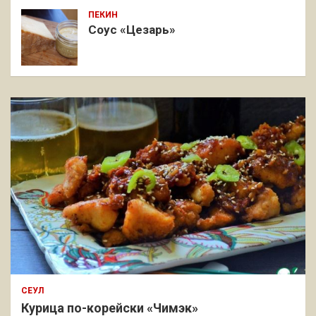
ПЕКИН
Соус «Цезарь»
СЕУЛ
Курица по-корейски «Чимэк»