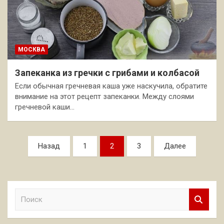
МОСКВА
Запеканка из гречки с грибами и колбасой
Если обычная гречневая каша уже наскучила, обратите
внимание на этот рецепт запеканки. Между слоями
гречневой каши…
Пагинация
Назад
1
2
3
Далее
записей
П
о
и