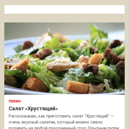
с
к
ПЕКИН
Салат «Хрустящий»
Рассказываю, как приготовить салат "Хрустящий" —
очень вкусный салатик, который можно смело
подавать на любой праздничный стол. Опытным путем