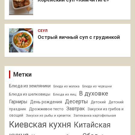
СЕУЛ
Острый яичный суп с грудинкой
Метки
Блюда из земляники
Блюда из молока
Блюда из черешни
В духовке
Блюда из шелковицы
Блюда из яиц
Десерты
Гарниры
День рождения
Детский
Детский
Завтрак
Дрожжевое тесто
праздник
Закуски из грибов и
овощей
Запеканка картофельная
Закуски из рыбы и креветок
Киевская кухня
Китайская