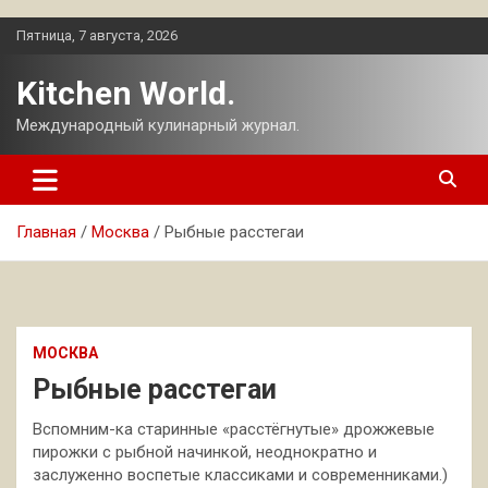
Перейти
Пятница, 7 августа, 2026
к
содержимому
Kitchen World.
Международный кулинарный журнал.
Главная
Москва
Рыбные расстегаи
МОСКВА
Рыбные расстегаи
Вспомним-ка старинные «расстёгнутые» дрожжевые
пирожки с рыбной начинкой, неоднократно и
заслуженно воспетые классиками и современниками.)