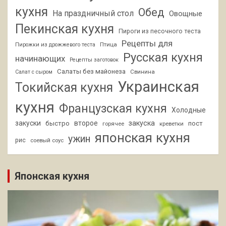
кухня
Обед
На праздничный стол
Овощные
Пекинская кухня
Пироги из песочного теста
Рецепты для
Птица
Пирожки из дрожжевого теста
Русская кухня
начинающих
Рецепты заготовок
Салаты без майонеза
Свинина
Салат с сыром
Украинская
Токийская кухня
кухня
Французская кухня
Холодные
закуски
второе
закуска
быстро
пост
горячее
креветки
японская кухня
ужин
рис
соевый соус
Японская кухня