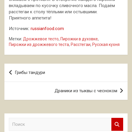
вкладываем по кусочку сливочного масла. Подаём
расстегаи к столу тёплыми или остывшими.
Приятного аппетита!
Источник:
russianfood.com
Метки:
Дрожжевое тесто
,
Пирожки в духовке
,
Пирожки из дрожжевого теста
,
Расстегаи
,
Русская кухня
Навигация
Грибы тандури
по
записям
Драники из тыквы с чесноком
П
о