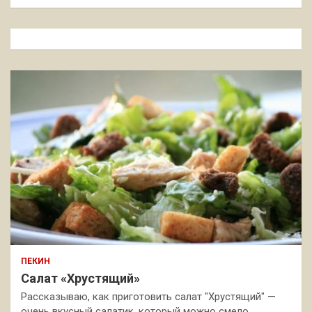
и
с
к
ПЕКИН
Салат «Хрустящий»
Рассказываю, как приготовить салат "Хрустящий" —
очень вкусный салатик, который можно смело