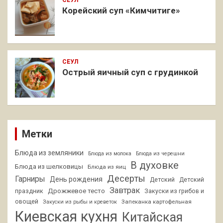
Корейский суп «Кимчитиге»
СЕУЛ
Острый яичный суп с грудинкой
Метки
Блюда из земляники
Блюда из молока
Блюда из черешни
В духовке
Блюда из шелковицы
Блюда из яиц
Десерты
Гарниры
День рождения
Детский
Детский
Завтрак
Дрожжевое тесто
праздник
Закуски из грибов и
овощей
Запеканка картофельная
Закуски из рыбы и креветок
Киевская кухня
Китайская