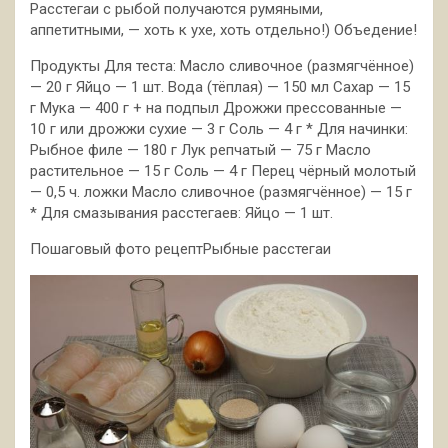
Расстегаи с рыбой получаются румяными,
аппетитными, — хоть к ухе, хоть отдельно!) Объедение!
Продукты Для теста: Масло
сливочное (размягчённое)
— 20 г Яйцо — 1 шт. Вода (тёплая) — 150 мл Сахар — 15
г Мука — 400 г + на подпыл Дрожжи прессованные —
10 г или дрожжи сухие — 3 г Соль — 4 г * Для начинки:
Рыбное филе — 180 г Лук репчатый — 75 г Масло
растительное — 15 г Соль — 4 г Перец чёрный молотый
— 0,5 ч. ложки Масло сливочное (размягчённое) — 15 г
* Для смазывания расстегаев: Яйцо — 1 шт.
Пошаговый фото рецептРыбные расстегаи