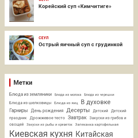
Корейский суп «Кимчитиге»
СЕУЛ
Острый яичный суп с грудинкой
Метки
Блюда из земляники
Блюда из молока
Блюда из черешни
В духовке
Блюда из шелковицы
Блюда из яиц
Десерты
Гарниры
День рождения
Детский
Детский
Завтрак
Дрожжевое тесто
праздник
Закуски из грибов и
овощей
Запеканка картофельная
Закуски из рыбы и креветок
Киевская кухня
Китайская