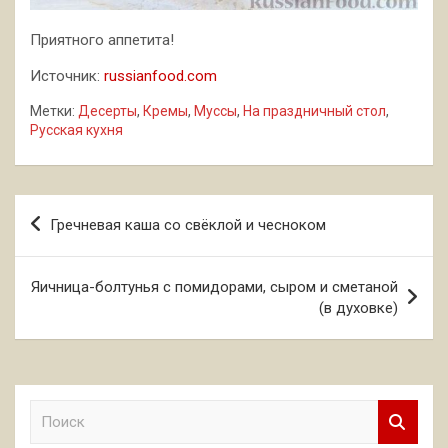
Приятного аппетита!
Источник:
russianfood.com
Метки:
Десерты
,
Кремы
,
Муссы
,
На праздничный стол
,
Русская кухня
Навигация
Гречневая каша со свёклой и чесноком
по
записям
Яичница-болтунья с помидорами, сыром и сметаной
(в духовке)
П
о