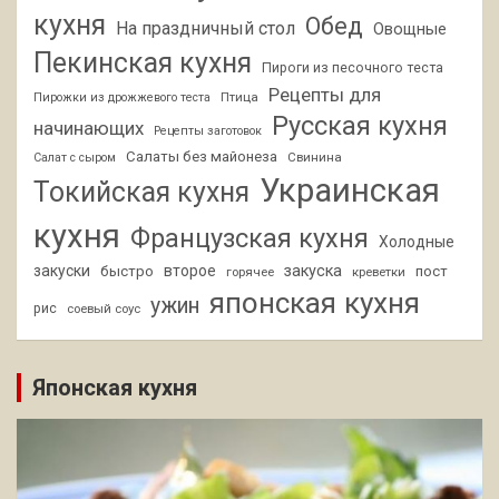
кухня
Обед
На праздничный стол
Овощные
Пекинская кухня
Пироги из песочного теста
Рецепты для
Птица
Пирожки из дрожжевого теста
Русская кухня
начинающих
Рецепты заготовок
Салаты без майонеза
Свинина
Салат с сыром
Украинская
Токийская кухня
кухня
Французская кухня
Холодные
закуски
второе
закуска
быстро
пост
горячее
креветки
японская кухня
ужин
рис
соевый соус
Японская кухня