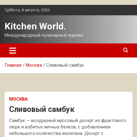
Перейти
Суббота, 8 августа, 2026
к
содержимому
Kitchen World.
Международный кулинарный журнал.
Главная
Москва
Сливовый самбук
МОСКВА
Сливовый самбук
Самбук — воздушный муссовый десерт из фруктового
пюре и взбитых яичных белков, с добавлением
небольшого количества желатина. Десерт с