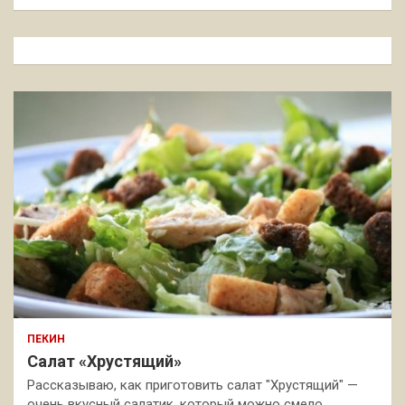
и
с
к
ПЕКИН
Салат «Хрустящий»
Рассказываю, как приготовить салат "Хрустящий" —
очень вкусный салатик, который можно смело