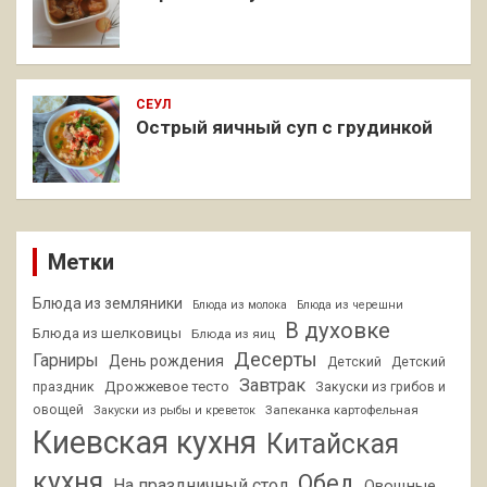
СЕУЛ
Острый яичный суп с грудинкой
Метки
Блюда из земляники
Блюда из молока
Блюда из черешни
В духовке
Блюда из шелковицы
Блюда из яиц
Десерты
Гарниры
День рождения
Детский
Детский
Завтрак
Дрожжевое тесто
праздник
Закуски из грибов и
овощей
Запеканка картофельная
Закуски из рыбы и креветок
Киевская кухня
Китайская
кухня
Обед
На праздничный стол
Овощные