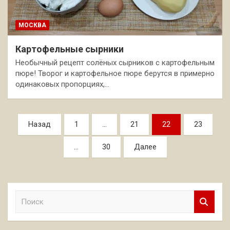
МОСКВА
Картофельные сырники
Необычный рецепт солёных сырников с картофельным
пюре! Творог и картофельное пюре берутся в примерно
одинаковых пропорциях,…
Пагинация
Назад
1
…
21
22
23
записей
…
30
Далее
П
о
и
с