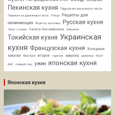
Пекинская кухня
Пироги из песочного теста
Рецепты для
Птица
Пирожки из дрожжевого теста
Русская кухня
начинающих
Рецепты заготовок
Салаты без майонеза
Свинина
Салат с сыром
Украинская
Токийская кухня
кухня
Французская кухня
Холодные
закуски
второе
закуска
быстро
пост
горячее
креветки
японская кухня
ужин
рис
соевый соус
Японская кухня