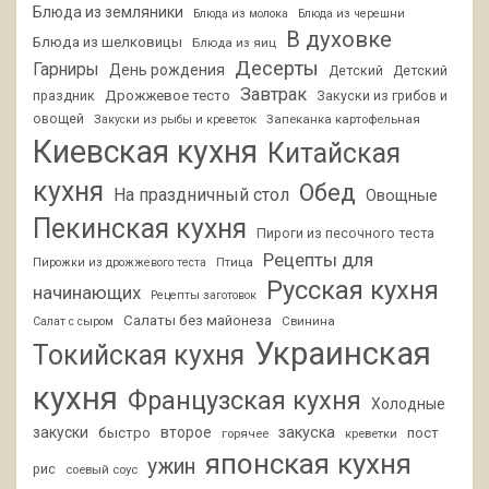
Блюда из земляники
Блюда из молока
Блюда из черешни
В духовке
Блюда из шелковицы
Блюда из яиц
Десерты
Гарниры
День рождения
Детский
Детский
Завтрак
Дрожжевое тесто
праздник
Закуски из грибов и
овощей
Запеканка картофельная
Закуски из рыбы и креветок
Киевская кухня
Китайская
кухня
Обед
На праздничный стол
Овощные
Пекинская кухня
Пироги из песочного теста
Рецепты для
Птица
Пирожки из дрожжевого теста
Русская кухня
начинающих
Рецепты заготовок
Салаты без майонеза
Свинина
Салат с сыром
Украинская
Токийская кухня
кухня
Французская кухня
Холодные
закуски
второе
закуска
быстро
пост
горячее
креветки
японская кухня
ужин
рис
соевый соус