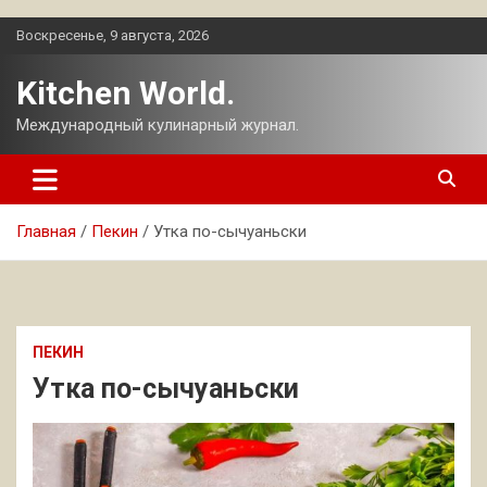
Перейти
Воскресенье, 9 августа, 2026
к
содержимому
Kitchen World.
Международный кулинарный журнал.
Главная
Пекин
Утка по-сычуаньски
ПЕКИН
Утка по-сычуаньски