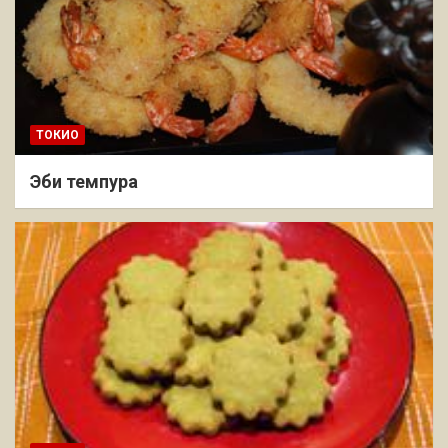
ТОКИО
Эби темпура