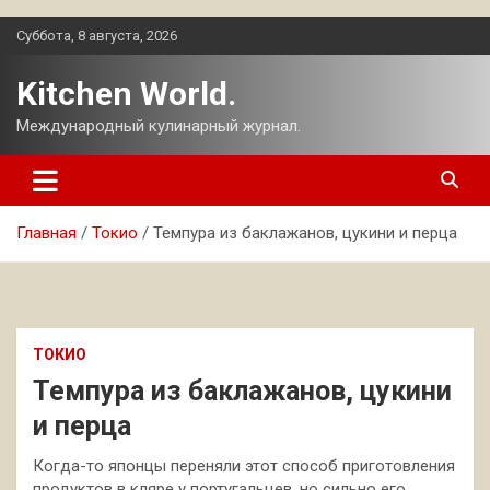
Перейти
Суббота, 8 августа, 2026
к
содержимому
Kitchen World.
Международный кулинарный журнал.
Главная
Токио
Темпура из баклажанов, цукини и перца
ТОКИО
Темпура из баклажанов, цукини
и перца
Когда-то японцы переняли этот способ приготовления
продуктов в кляре у португальцев, но сильно его