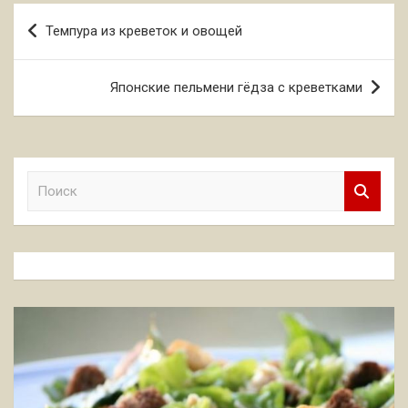
Навигация
Темпура из креветок и овощей
по
записям
Японские пельмени гёдза с креветками
П
о
и
с
к