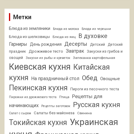
Метки
Блюда из земляники
Блюда из молока
Блюда из черешни
В духовке
Блюда из шелковицы
Блюда из яиц
Десерты
Гарниры
День рождения
Детский
Детский
Завтрак
Дрожжевое тесто
праздник
Закуски из грибов и
овощей
Запеканка картофельная
Закуски из рыбы и креветок
Киевская кухня
Китайская
кухня
Обед
На праздничный стол
Овощные
Пекинская кухня
Пироги из песочного теста
Рецепты для
Птица
Пирожки из дрожжевого теста
Русская кухня
начинающих
Рецепты заготовок
Салаты без майонеза
Свинина
Салат с сыром
Украинская
Токийская кухня