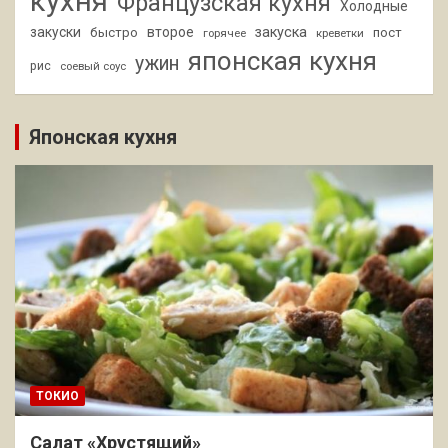
кухня
Французская кухня
Холодные
закуски
второе
закуска
быстро
пост
горячее
креветки
японская кухня
ужин
рис
соевый соус
Японская кухня
ТОКИО
Салат «Хрустящий»