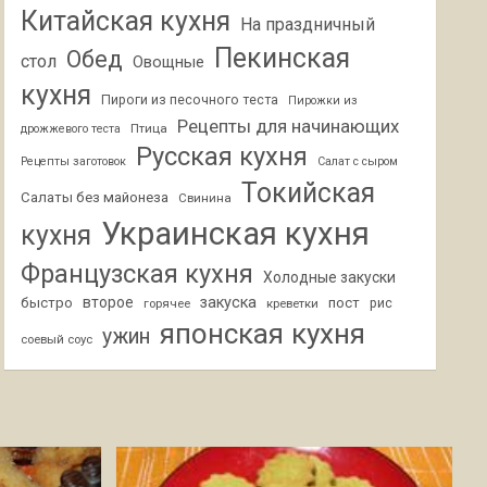
Китайская кухня
На праздничный
Пекинская
Обед
стол
Овощные
кухня
Пироги из песочного теста
Пирожки из
Рецепты для начинающих
Птица
дрожжевого теста
Русская кухня
Рецепты заготовок
Салат с сыром
Токийская
Салаты без майонеза
Свинина
Украинская кухня
кухня
Французская кухня
Холодные закуски
второе
закуска
быстро
пост
горячее
креветки
рис
японская кухня
ужин
соевый соус