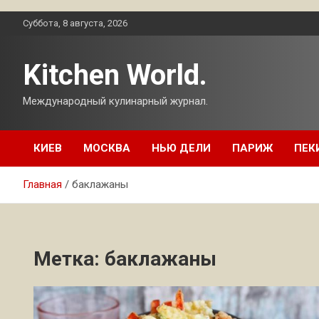
Перейти
Суббота, 8 августа, 2026
к
содержимому
Kitchen World.
Международный кулинарный журнал.
КИЕВ
МОСКВА
НЬЮ ДЕЛИ
ПАРИЖ
ПЕК
Главная
баклажаны
Метка:
баклажаны