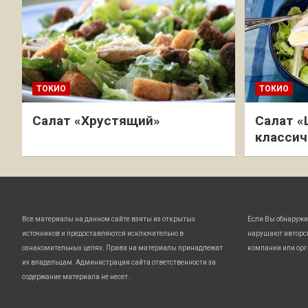
ТОКИО
ТОКИО
Салат «Хрустящий»
Салат «
классич
Все материалы на данном сайте взяты из открытых
Если Вы обнаружи
источников и предоставляются исключительно в
нарушают авторс
ознакомительных целях. Права на материалы принадлежат
компании или орг
их владельцам. Администрация сайта ответственности за
содержание материала не несет.