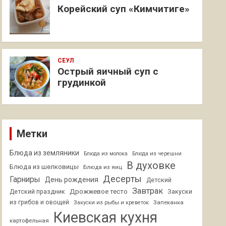
Корейский суп «Кимчитиге»
СЕУЛ
Острый яичный суп с
грудинкой
Метки
Блюда из земляники
Блюда из молока
Блюда из черешни
В духовке
Блюда из шелковицы
Блюда из яиц
Десерты
Гарниры
День рождения
Детский
Завтрак
Дрожжевое тесто
Детский праздник
Закуски
из грибов и овощей
Запеканка
Закуски из рыбы и креветок
Киевская кухня
картофельная