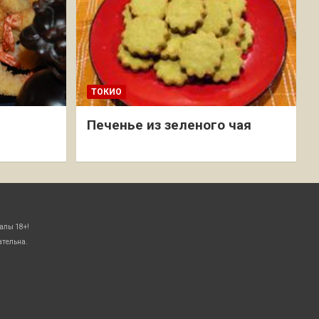
ТОКИО
Печенье из зеленого чая
алы 18+!
ательна.