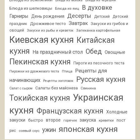
Блюда из молока
Блюда из черешни
В духовке
Блюда из шелковицы
Блюда из яиц
Десерты
Гарниры
День рождения
Детский
Детский
Завтрак
Дрожжевое тесто
праздник
Закуски из грибов и
овощей
Запеканка картофельная
Закуски из рыбы и креветок
Киевская кухня
Китайская
кухня
Обед
На праздничный стол
Овощные
Пекинская кухня
Пироги из песочного теста
Рецепты для
Птица
Пирожки из дрожжевого теста
Русская кухня
начинающих
Рецепты заготовок
Салаты без майонеза
Свинина
Салат с сыром
Украинская
Токийская кухня
кухня
Французская кухня
Холодные
закуски
второе
закуска
быстро
пост
горячее
креветки
японская кухня
ужин
рис
соевый соус