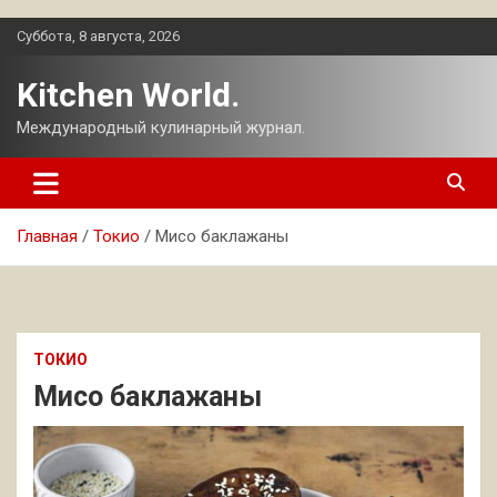
Перейти
Суббота, 8 августа, 2026
к
содержимому
Kitchen World.
Международный кулинарный журнал.
Главная
Токио
Мисо баклажаны
ТОКИО
Мисо баклажаны