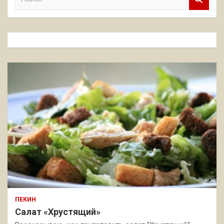
о
и
с
к
ПЕКИН
Салат «Хрустящий»