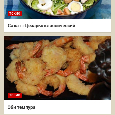
ТОКИО
Салат «Цезарь» классический
ТОКИО
Эби темпура