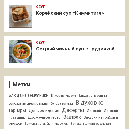
СЕУЛ
Корейский суп «Кимчитиге»
СЕУЛ
Острый яичный суп с грудинкой
Метки
Блюда из земляники
Блюда из молока
Блюда из черешни
В духовке
Блюда из шелковицы
Блюда из яиц
Десерты
Гарниры
День рождения
Детский
Детский
Завтрак
Дрожжевое тесто
праздник
Закуски из грибов и
овощей
Запеканка картофельная
Закуски из рыбы и креветок