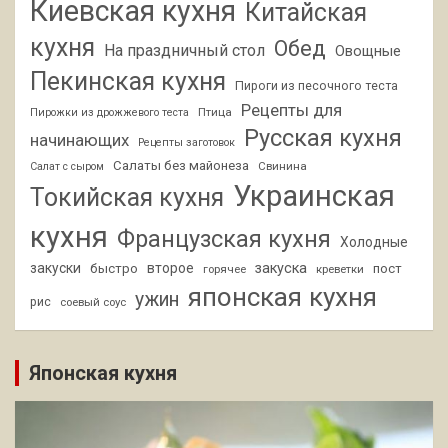
Киевская кухня
Китайская
кухня
Обед
На праздничный стол
Овощные
Пекинская кухня
Пироги из песочного теста
Рецепты для
Птица
Пирожки из дрожжевого теста
Русская кухня
начинающих
Рецепты заготовок
Салаты без майонеза
Свинина
Салат с сыром
Украинская
Токийская кухня
кухня
Французская кухня
Холодные
закуски
второе
закуска
быстро
пост
горячее
креветки
японская кухня
ужин
рис
соевый соус
Японская кухня