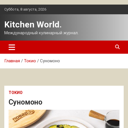
Перейти
Суббота, 8 августа, 2026
к
содержимому
Kitchen World.
Международный кулинарный журнал.
Главная
Токио
Суномоно
ТОКИО
Суномоно