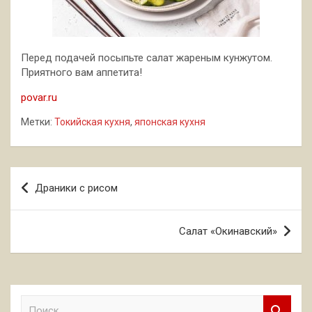
Перед подачей посыпьте салат жареным кунжутом.
Приятного вам аппетита!
povar.ru
Метки:
Токийская кухня
,
японская кухня
Навигация
Драники с рисом
по
записям
Салат «Окинавский»
П