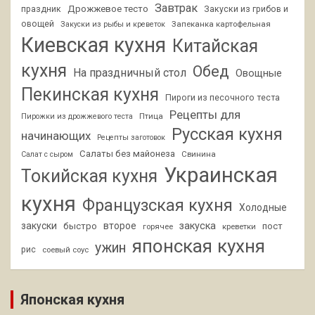
Завтрак
Дрожжевое тесто
праздник
Закуски из грибов и
овощей
Запеканка картофельная
Закуски из рыбы и креветок
Киевская кухня
Китайская
кухня
Обед
На праздничный стол
Овощные
Пекинская кухня
Пироги из песочного теста
Рецепты для
Птица
Пирожки из дрожжевого теста
Русская кухня
начинающих
Рецепты заготовок
Салаты без майонеза
Свинина
Салат с сыром
Украинская
Токийская кухня
кухня
Французская кухня
Холодные
закуски
второе
закуска
быстро
пост
горячее
креветки
японская кухня
ужин
рис
соевый соус
Японская кухня