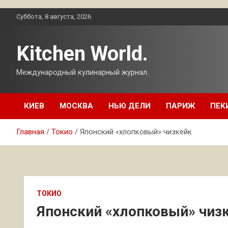
Перейти
Суббота, 8 августа, 2026
к
содержимому
Kitchen World.
Международный кулинарный журнал.
КИЕВ
МОСКВА
НЬЮ ДЕЛИ
ПАРИЖ
ПЕК
Главная
Токио
Японский «хлопковый» чизкейк
ТОКИО
Японский «хлопковый» чиз