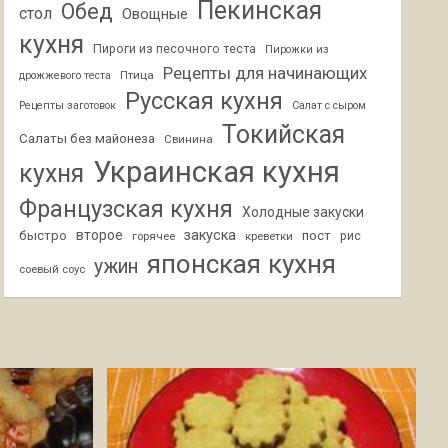
Пекинская
Обед
стол
Овощные
кухня
Пироги из песочного теста
Пирожки из
Рецепты для начинающих
Птица
дрожжевого теста
Русская кухня
Рецепты заготовок
Салат с сыром
Токийская
Салаты без майонеза
Свинина
Украинская кухня
кухня
Французская кухня
Холодные закуски
второе
закуска
быстро
пост
горячее
креветки
рис
японская кухня
ужин
соевый соус