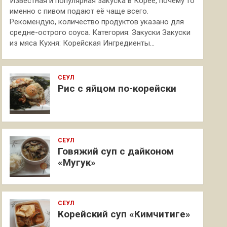
Известная и популярная закуска в Корее, почему то
именно с пивом подают её чаще всего.
Рекомендую, количество продуктов указано для
средне-острого соуса. Категория: Закуски Закуски
из мяса Кухня: Корейская Ингредиенты…
СЕУЛ
Рис с яйцом по-корейски
СЕУЛ
Говяжий суп с дайконом
«Мугук»
СЕУЛ
Корейский суп «Кимчитиге»