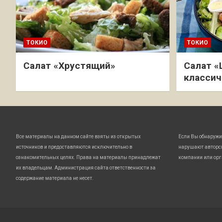
ТОКИО
ТОКИО
Салат «Хрустящий»
Салат «
классич
Все материалы на данном сайте взяты из открытых
Если Вы обнаружи
источников и предоставляются исключительно в
нарушают авторс
ознакомительных целях. Права на материалы принадлежат
компании или орг
их владельцам. Администрация сайта ответственности за
содержание материала не несет.