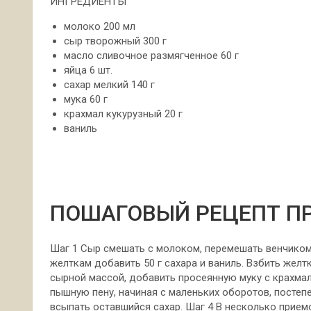
ИНГРЕДИЕНТЫ
молоко 200 мл
сыр творожный 300 г
масло сливочное размягченное 60 г
яйца 6 шт.
сахар мелкий 140 г
мука 60 г
крахмал кукурузный 20 г
ваниль
ПОШАГОВЫЙ РЕЦЕПТ П
Шаг 1 Сыр смешать с молоком, перемешать венчиком.
желткам добавить 50 г сахара и ваниль. Взбить желт
сырной массой, добавить просеянную муку с крахмал
пышную пену, начиная с маленьких оборотов, постеп
всыпать оставшийся сахар. Шаг 4 В несколько прием