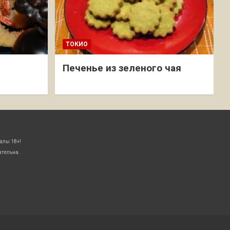
ТОКИО
Печенье из зеленого чая
алы 18+!
ательна.