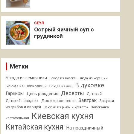
СЕУЛ
Острый яичный суп с
грудинкой
Метки
Блюда из земляники
Блюда из молока
Блюда из черешни
В духовке
Блюда из шелковицы
Блюда из яиц
Десерты
Гарниры
День рождения
Детский
Завтрак
Дрожжевое тесто
Детский праздник
Закуски
из грибов и овощей
Запеканка
Закуски из рыбы и креветок
Киевская кухня
картофельная
Китайская кухня
На праздничный