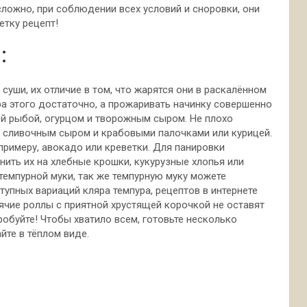
ложно, при соблюдении всех условий и сноровки, они
етку рецепт!
:
суши, их отличие в том, что жарятся они в раскалённом
ра этого достаточно, а прожаривать начинку совершенно
ой рыбой, огурцом и творожным сыром. Не плохо
 сливочным сыром и крабовыми палочками или курицей.
примеру, авокадо или креветки. Для панировки
ить их на хлебные крошки, кукурузные хлопья или
темпурной муки, так же темпурную муку можете
упных вариаций кляра темпура, рецептов в интернете
ячие роллы с приятной хрустящей корочкой не оставят
обуйте! Чтобы хватило всем, готовьте несколько
йте в тёплом виде.