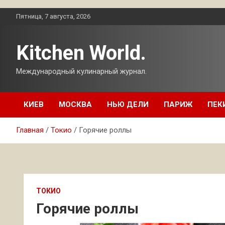
Перейти
Пятница, 7 августа, 2026
к
содержимому
Kitchen World.
Международный кулинарный журнал.
КИЕВ
МОСКВА
НЬЮ ДЕЛИ
ПАРИЖ
ПЕК
Главная
Токио
Горячие роллы
ТОКИО
Горячие роллы