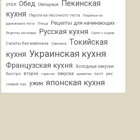
Пекинская
Обед
стол
Овощные
кухня
Пироги из песочного теста
Пирожки из
Рецепты для начинающих
Птица
дрожжевого теста
Русская кухня
Рецепты заготовок
Салат с сыром
Токийская
Салаты без майонеза
Свинина
Украинская кухня
кухня
Французская кухня
Холодные закуски
второе
закуска
быстро
пост
горячее
креветки
рис
японская кухня
ужин
соевый соус