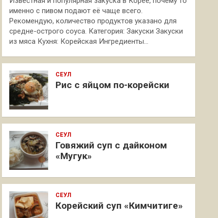
Известная и популярная закуска в Корее, почему то
именно с пивом подают её чаще всего.
Рекомендую, количество продуктов указано для
средне-острого соуса. Категория: Закуски Закуски
из мяса Кухня: Корейская Ингредиенты…
СЕУЛ
Рис с яйцом по-корейски
СЕУЛ
Говяжий суп с дайконом
«Мугук»
СЕУЛ
Корейский суп «Кимчитиге»