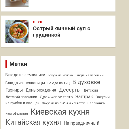
СЕУЛ
Острый яичный суп с
грудинкой
Метки
Блюда из земляники
Блюда из молока
Блюда из черешни
В духовке
Блюда из шелковицы
Блюда из яиц
Десерты
Гарниры
День рождения
Детский
Завтрак
Дрожжевое тесто
Детский праздник
Закуски
из грибов и овощей
Запеканка
Закуски из рыбы и креветок
Киевская кухня
картофельная
Китайская кухня
На праздничный