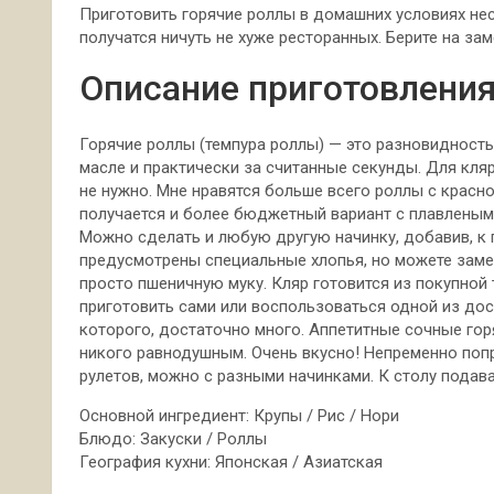
Приготовить горячие роллы в домашних условиях нес
получатся ничуть не хуже ресторанных. Берите на зам
Описание приготовления
Горячие роллы (темпура роллы) — это разновидность 
масле и практически за считанные секунды. Для кля
не нужно. Мне нравятся больше всего роллы с красн
получается и более бюджетный вариант с плавленым
Можно сделать и любую другую начинку, добавив, к 
предусмотрены специальные хлопья, но можете замен
просто пшеничную муку. Кляр готовится из покупной 
приготовить сами или воспользоваться одной из дост
которого, достаточно много. Аппетитные сочные гор
никого равнодушным. Очень вкусно! Непременно попр
рулетов, можно с разными начинками. К столу подава
Основной ингредиент: Крупы / Рис / Нори
Блюдо: Закуски / Роллы
География кухни: Японская / Азиатская