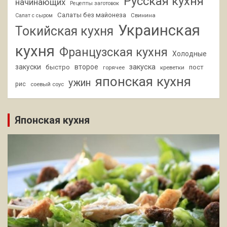
Русская кухня
начинающих
Рецепты заготовок
Салаты без майонеза
Свинина
Салат с сыром
Украинская
Токийская кухня
кухня
Французская кухня
Холодные
закуски
второе
закуска
быстро
пост
горячее
креветки
японская кухня
ужин
рис
соевый соус
Японская кухня