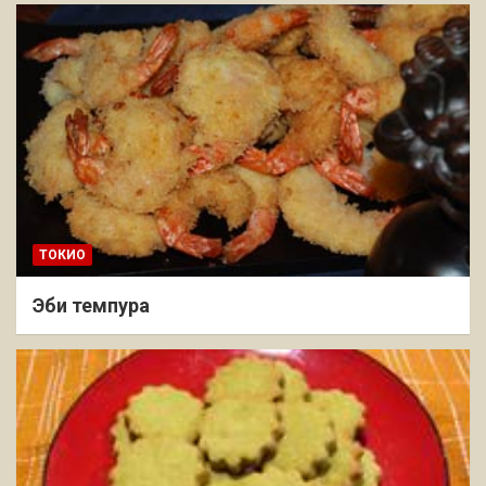
ТОКИО
Эби темпура