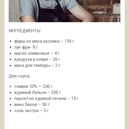
ИНГРЕДИЕНТЫ
фарш из мяса кролика – 150 г
лук фри- 8 г
масло оливковое – 4 г
кукуруза в кляре – 20 г
мука для темпуры – 2 г
Для соуса:
сливки 33% — 250 г
куриный бульон – 250 г
паштет из куриной печени – 15 г
вино белое – 50 г
соль экстра – 5 г