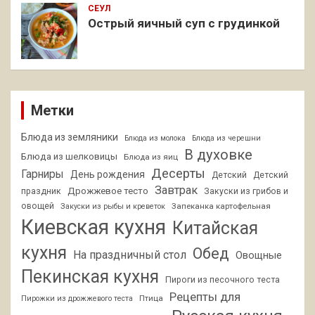
СЕУЛ
Острый яичный суп с грудинкой
Метки
Блюда из земляники
Блюда из молока
Блюда из черешни
В духовке
Блюда из шелковицы
Блюда из яиц
Десерты
Гарниры
День рождения
Детский
Детский
Завтрак
Дрожжевое тесто
праздник
Закуски из грибов и
овощей
Запеканка картофельная
Закуски из рыбы и креветок
Киевская кухня
Китайская
кухня
Обед
На праздничный стол
Овощные
Пекинская кухня
Пироги из песочного теста
Рецепты для
Птица
Пирожки из дрожжевого теста