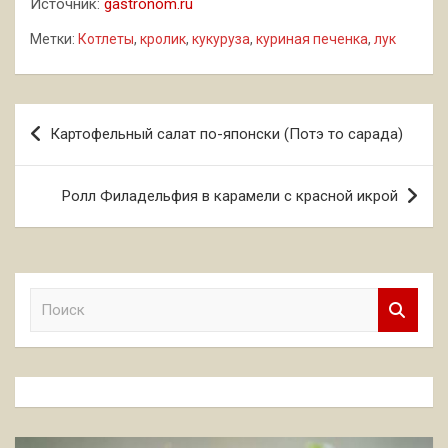
Источник:
gastronom.ru
Метки:
Котлеты
,
кролик
,
кукуруза
,
куриная печенка
,
лук
Навигация
Картофельный салат по-японски (Потэ то сарада)
по
записям
Ролл Филадельфия в карамели с красной икрой
П
о
и
с
к