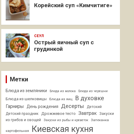
Корейский суп «Кимчитиге»
СЕУЛ
Острый яичный суп с
грудинкой
Метки
Блюда из земляники
Блюда из молока
Блюда из черешни
В духовке
Блюда из шелковицы
Блюда из яиц
Десерты
Гарниры
День рождения
Детский
Завтрак
Дрожжевое тесто
Детский праздник
Закуски
из грибов и овощей
Запеканка
Закуски из рыбы и креветок
Киевская кухня
картофельная