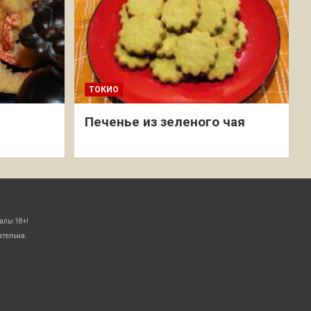
ТОКИО
Печенье из зеленого чая
алы 18+!
ательна.