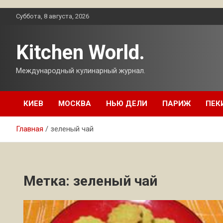
Перейти
Суббота, 8 августа, 2026
к
содержимому
Kitchen World.
Международный кулинарный журнал.
КИЕВ
МОСКВА
НЬЮ ДЕЛИ
ПАРИЖ
ПЕК
Главная
зеленый чай
Метка:
зеленый чай