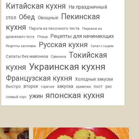
Китайская кухня
На праздничный
Пекинская
Обед
стол
Овощные
кухня
Пироги из песочного теста
Пирожки из
Рецепты для начинающих
Птица
дрожжевого теста
Русская кухня
Рецепты заготовок
Салат с сыром
Токийская
Салаты без майонеза
Свинина
Украинская кухня
кухня
Французская кухня
Холодные закуски
второе
закуска
быстро
пост
горячее
креветки
рис
японская кухня
ужин
соевый соус