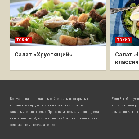
ТОКИО
ТОКИО
Салат «Хрустящий»
Салат «
классич
Все материалы на данном сайте взяты из открытых
Если Вы обнаружи
источников и предоставляются исключительно в
нарушают авторс
ознакомительных целях. Права на материалы принадлежат
компании или орг
их владельцам. Администрация сайта ответственности за
содержание материала не несет.