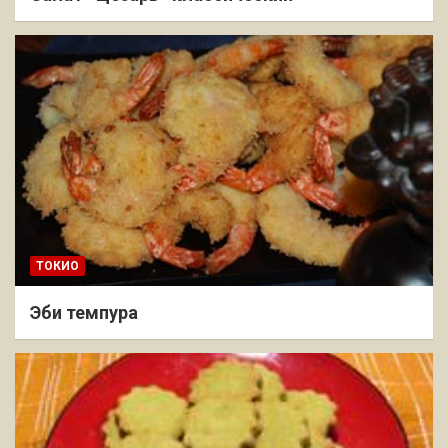
ТОКИО
Эби темпура