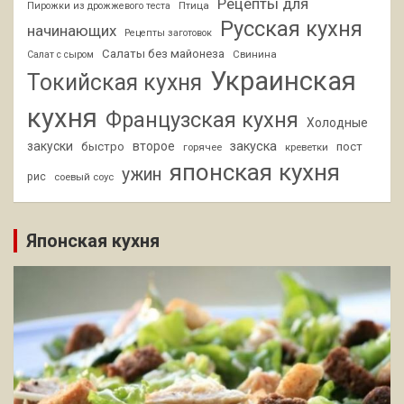
Рецепты для
Птица
Пирожки из дрожжевого теста
Русская кухня
начинающих
Рецепты заготовок
Салаты без майонеза
Свинина
Салат с сыром
Украинская
Токийская кухня
кухня
Французская кухня
Холодные
закуски
второе
закуска
быстро
пост
горячее
креветки
японская кухня
ужин
рис
соевый соус
Японская кухня