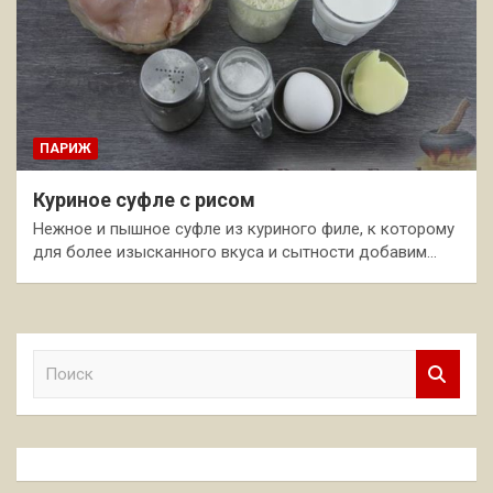
ПАРИЖ
Куриное суфле с рисом
Нежное и пышное суфле из куриного филе, к которому
для более изысканного вкуса и сытности добавим…
П
о
и
с
к