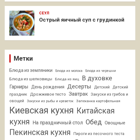
СЕУЛ
Острый яичный суп с грудинкой
Метки
Блюда из земляники
Блюда из молока
Блюда из черешни
В духовке
Блюда из шелковицы
Блюда из яиц
Десерты
Гарниры
День рождения
Детский
Детский
Завтрак
Дрожжевое тесто
праздник
Закуски из грибов и
овощей
Запеканка картофельная
Закуски из рыбы и креветок
Киевская кухня
Китайская
кухня
Обед
На праздничный стол
Овощные
Пекинская кухня
Пироги из песочного теста