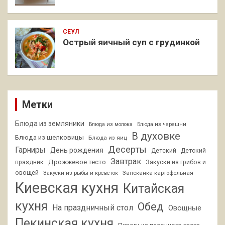
СЕУЛ
Острый яичный суп с грудинкой
Метки
Блюда из земляники
Блюда из молока
Блюда из черешни
В духовке
Блюда из шелковицы
Блюда из яиц
Десерты
Гарниры
День рождения
Детский
Детский
Завтрак
Дрожжевое тесто
праздник
Закуски из грибов и
овощей
Запеканка картофельная
Закуски из рыбы и креветок
Киевская кухня
Китайская
кухня
Обед
На праздничный стол
Овощные
Пекинская кухня