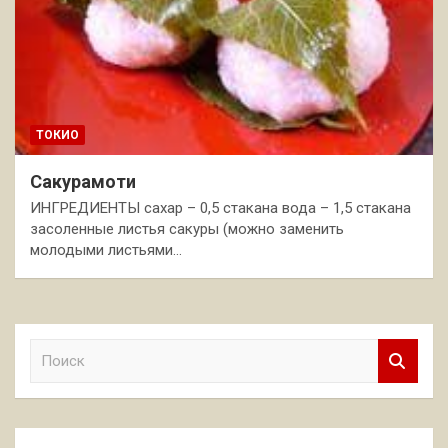
ТОКИО
Сакурамоти
ИНГРЕДИЕНТЫ сахар – 0,5 стакана вода – 1,5 стакана
засоленные листья сакуры (можно заменить
молодыми листьями…
П
о
и
с
к