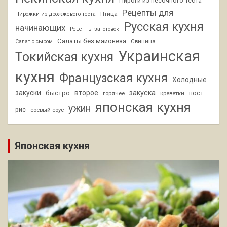
Пироги из песочного теста
Рецепты для
Птица
Пирожки из дрожжевого теста
Русская кухня
начинающих
Рецепты заготовок
Салаты без майонеза
Свинина
Салат с сыром
Украинская
Токийская кухня
кухня
Французская кухня
Холодные
закуски
второе
закуска
быстро
пост
горячее
креветки
японская кухня
ужин
рис
соевый соус
Японская кухня