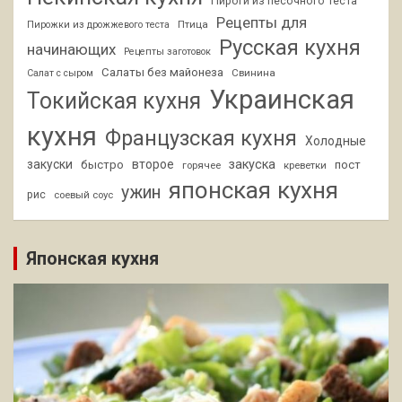
Пироги из песочного теста
Рецепты для
Птица
Пирожки из дрожжевого теста
Русская кухня
начинающих
Рецепты заготовок
Салаты без майонеза
Свинина
Салат с сыром
Украинская
Токийская кухня
кухня
Французская кухня
Холодные
закуски
второе
закуска
быстро
пост
горячее
креветки
японская кухня
ужин
рис
соевый соус
Японская кухня