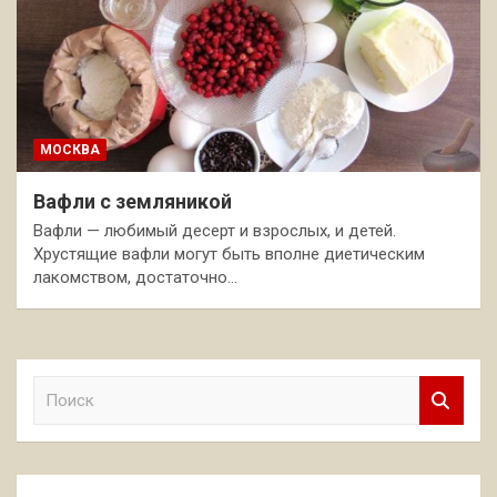
МОСКВА
Вафли с земляникой
Вафли — любимый десерт и взрослых, и детей.
Хрустящие вафли могут быть вполне диетическим
лакомством, достаточно…
П
о
и
с
к