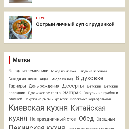
СЕУЛ
Острый яичный суп с грудинкой
Метки
Блюда из земляники
Блюда из молока
Блюда из черешни
В духовке
Блюда из шелковицы
Блюда из яиц
Десерты
Гарниры
День рождения
Детский
Детский
Завтрак
Дрожжевое тесто
праздник
Закуски из грибов и
овощей
Запеканка картофельная
Закуски из рыбы и креветок
Киевская кухня
Китайская
кухня
Обед
На праздничный стол
Овощные
Пекинская кухня