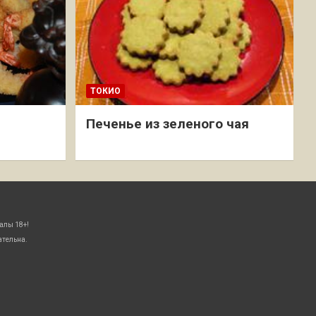
ТОКИО
Печенье из зеленого чая
алы 18+!
ательна.