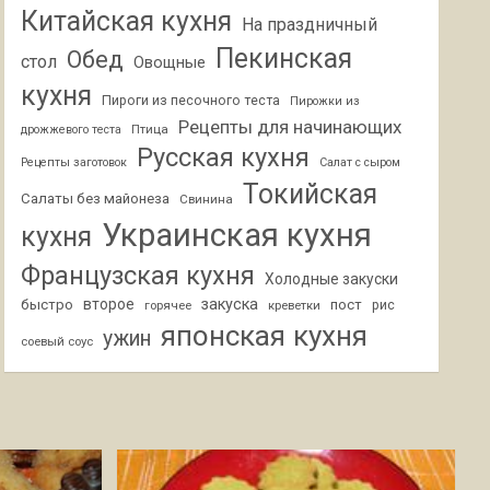
Китайская кухня
На праздничный
Пекинская
Обед
стол
Овощные
кухня
Пироги из песочного теста
Пирожки из
Рецепты для начинающих
Птица
дрожжевого теста
Русская кухня
Рецепты заготовок
Салат с сыром
Токийская
Салаты без майонеза
Свинина
Украинская кухня
кухня
Французская кухня
Холодные закуски
второе
закуска
быстро
пост
горячее
креветки
рис
японская кухня
ужин
соевый соус