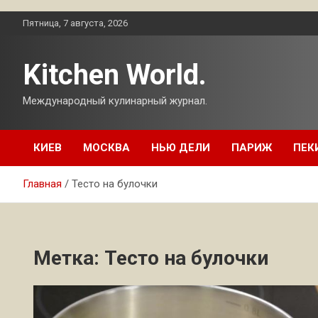
Перейти
Пятница, 7 августа, 2026
к
содержимому
Kitchen World.
Международный кулинарный журнал.
КИЕВ
МОСКВА
НЬЮ ДЕЛИ
ПАРИЖ
ПЕК
Главная
Тесто на булочки
Метка:
Тесто на булочки