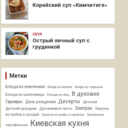
Корейский суп «Кимчитиге»
СЕУЛ
Острый яичный суп с
грудинкой
Метки
Блюда из земляники
Блюда из молока
Блюда из черешни
В духовке
Блюда из шелковицы
Блюда из яиц
Десерты
Гарниры
День рождения
Детский
Завтрак
Дрожжевое тесто
Детский праздник
Закуски
из грибов и овощей
Запеканка
Закуски из рыбы и креветок
Киевская кухня
картофельная