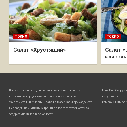
ТОКИО
ТОКИО
Салат «Хрустящий»
Салат «
классич
Все материалы на данном сайте взяты из открытых
Если Вы обнаружи
источников и предоставляются исключительно в
нарушают авторс
ознакомительных целях. Права на материалы принадлежат
компании или орг
их владельцам. Администрация сайта ответственности за
содержание материала не несет.