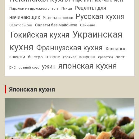
Пироги из песочного теста
Рецепты для
Птица
Пирожки из дрожжевого теста
Русская кухня
начинающих
Рецепты заготовок
Салаты без майонеза
Свинина
Салат с сыром
Украинская
Токийская кухня
кухня
Французская кухня
Холодные
закуски
второе
закуска
быстро
пост
горячее
креветки
японская кухня
ужин
рис
соевый соус
Японская кухня