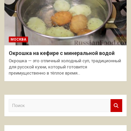
МОСКВА
Окрошка на кефире с минеральной водой
Окрошка — это отличный холодный суп, традиционный
для русской кухни, который готовится
преимущественно в тёплое время…
П
о
и
с
к