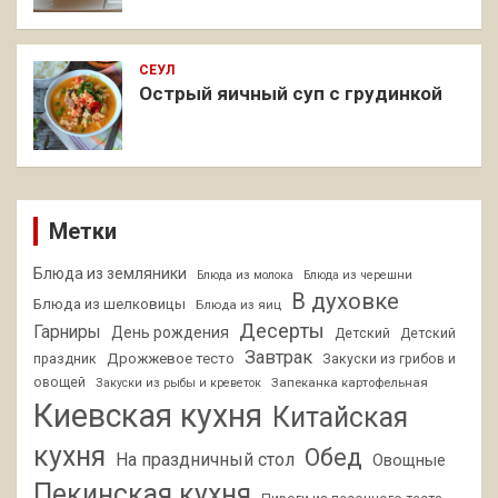
СЕУЛ
Острый яичный суп с грудинкой
Метки
Блюда из земляники
Блюда из молока
Блюда из черешни
В духовке
Блюда из шелковицы
Блюда из яиц
Десерты
Гарниры
День рождения
Детский
Детский
Завтрак
Дрожжевое тесто
праздник
Закуски из грибов и
овощей
Запеканка картофельная
Закуски из рыбы и креветок
Киевская кухня
Китайская
кухня
Обед
На праздничный стол
Овощные
Пекинская кухня