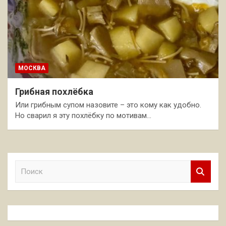
МОСКВА
Грибная похлёбка
Или грибным супом назовите – это кому как удобно.
Но сварил я эту похлёбку по мотивам…
П
о
и
с
к