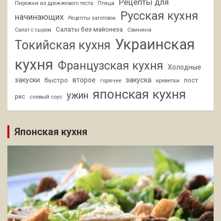
Рецепты для
Птица
Пирожки из дрожжевого теста
Русская кухня
начинающих
Рецепты заготовок
Салаты без майонеза
Свинина
Салат с сыром
Украинская
Токийская кухня
кухня
Французская кухня
Холодные
закуски
второе
закуска
быстро
пост
горячее
креветки
японская кухня
ужин
рис
соевый соус
Японская кухня