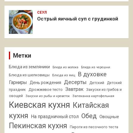
СЕУЛ
Острый яичный суп с грудинкой
Метки
Блюда из земляники
Блюда из молока
Блюда из черешни
В духовке
Блюда из шелковицы
Блюда из яиц
Десерты
Гарниры
День рождения
Детский
Детский
Завтрак
Дрожжевое тесто
праздник
Закуски из грибов и
овощей
Запеканка картофельная
Закуски из рыбы и креветок
Киевская кухня
Китайская
кухня
Обед
На праздничный стол
Овощные
Пекинская кухня
Пироги из песочного теста