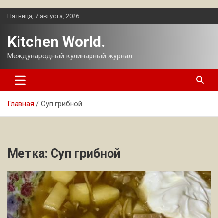
Перейти
Пятница, 7 августа, 2026
к
содержимому
Kitchen World.
Международный кулинарный журнал.
Главная
Суп грибной
Метка:
Суп грибной