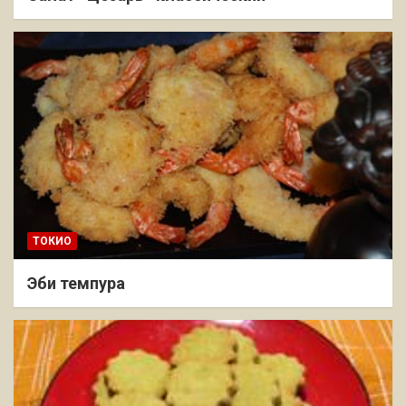
ТОКИО
Эби темпура