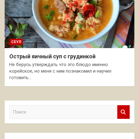
СЕУЛ
Острый яичный суп с грудинкой
Не берусь утверждать что это блюдо именно
корейское, но меня с ним познакомил и научил
готовить…
П
о
и
с
к