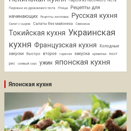
Пироги из песочного теста
Рецепты для
Птица
Пирожки из дрожжевого теста
Русская кухня
начинающих
Рецепты заготовок
Салаты без майонеза
Свинина
Салат с сыром
Украинская
Токийская кухня
кухня
Французская кухня
Холодные
закуски
второе
закуска
быстро
пост
горячее
креветки
японская кухня
ужин
рис
соевый соус
Японская кухня