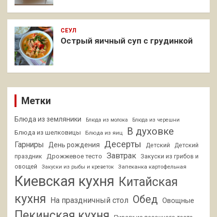
СЕУЛ
Острый яичный суп с грудинкой
Метки
Блюда из земляники
Блюда из молока
Блюда из черешни
В духовке
Блюда из шелковицы
Блюда из яиц
Десерты
Гарниры
День рождения
Детский
Детский
Завтрак
Дрожжевое тесто
праздник
Закуски из грибов и
овощей
Запеканка картофельная
Закуски из рыбы и креветок
Киевская кухня
Китайская
кухня
Обед
На праздничный стол
Овощные
Пекинская кухня