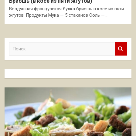
Бриошь (в косе из пяти жгутов)
Воздушная французская булка бриошь в косе из пяти
жгутов. Продукты Мука — 5 стаканов Соль —…
П
о
и
с
к