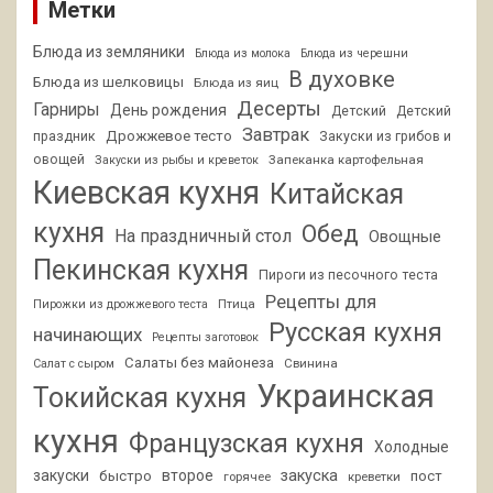
Метки
Блюда из земляники
Блюда из молока
Блюда из черешни
В духовке
Блюда из шелковицы
Блюда из яиц
Десерты
Гарниры
День рождения
Детский
Детский
Завтрак
Дрожжевое тесто
праздник
Закуски из грибов и
овощей
Запеканка картофельная
Закуски из рыбы и креветок
Киевская кухня
Китайская
кухня
Обед
На праздничный стол
Овощные
Пекинская кухня
Пироги из песочного теста
Рецепты для
Птица
Пирожки из дрожжевого теста
Русская кухня
начинающих
Рецепты заготовок
Салаты без майонеза
Свинина
Салат с сыром
Украинская
Токийская кухня
кухня
Французская кухня
Холодные
закуски
второе
закуска
быстро
пост
горячее
креветки