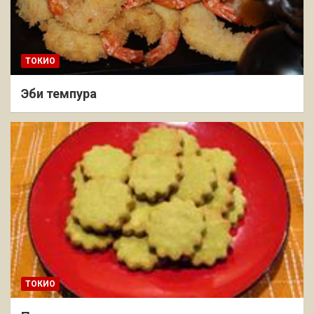
ТОКИО
Эби темпура
ТОКИО