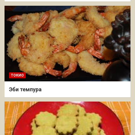
ТОКИО
Эби темпура