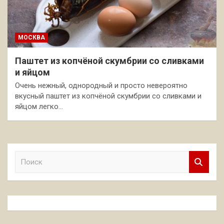
МОСКВА
Паштет из копчёной скумбрии со сливками
и яйцом
Очень нежный, однородный и просто невероятно
вкусный паштет из копчёной скумбрии со сливками и
яйцом легко…
П
о
и
с
к