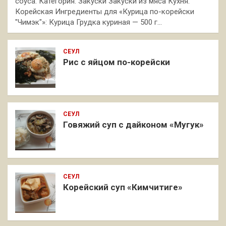
соуса. Категория: Закуски Закуски из мяса Кухня:
Корейская Ингредиенты для «Курица по-корейски
"Чимэк"»: Курица Грудка куриная — 500 г…
СЕУЛ
Рис с яйцом по-корейски
СЕУЛ
Говяжий суп с дайконом «Мугук»
СЕУЛ
Корейский суп «Кимчитиге»