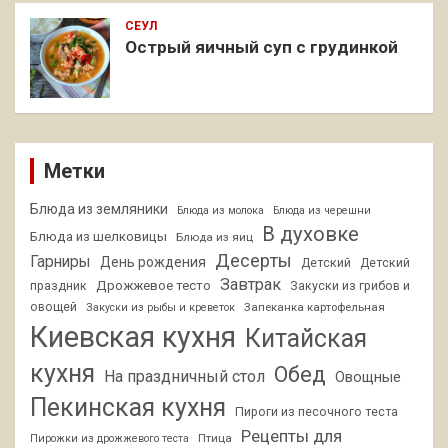
СЕУЛ
Острый яичный суп с грудинкой
Метки
Блюда из земляники
Блюда из молока
Блюда из черешни
В духовке
Блюда из шелковицы
Блюда из яиц
Десерты
Гарниры
День рождения
Детский
Детский
Завтрак
Дрожжевое тесто
праздник
Закуски из грибов и
овощей
Запеканка картофельная
Закуски из рыбы и креветок
Киевская кухня
Китайская
кухня
Обед
На праздничный стол
Овощные
Пекинская кухня
Пироги из песочного теста
Рецепты для
Птица
Пирожки из дрожжевого теста