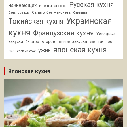
Русская кухня
начинающих
Рецепты заготовок
Салаты без майонеза
Свинина
Салат с сыром
Украинская
Токийская кухня
кухня
Французская кухня
Холодные
закуски
второе
закуска
быстро
пост
горячее
креветки
японская кухня
ужин
рис
соевый соус
Японская кухня