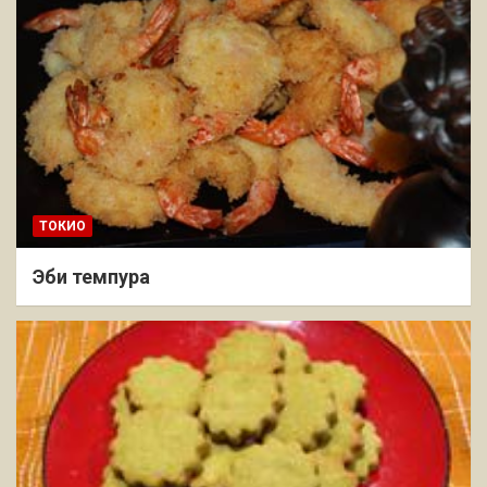
ТОКИО
Эби темпура