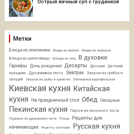
Острый яичный суп с грудинкой
Метки
Блюда из земляники
Блюда из молока
Блюда из черешни
В духовке
Блюда из шелковицы
Блюда из яиц
Десерты
Гарниры
День рождения
Детский
Детский
Завтрак
Дрожжевое тесто
праздник
Закуски из грибов и
овощей
Запеканка картофельная
Закуски из рыбы и креветок
Киевская кухня
Китайская
кухня
Обед
На праздничный стол
Овощные
Пекинская кухня
Пироги из песочного теста
Рецепты для
Птица
Пирожки из дрожжевого теста
Русская кухня
начинающих
Рецепты заготовок