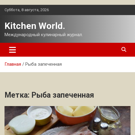
Перейти
Суббота, 8 августа, 2026
к
содержимому
Kitchen World.
Международный кулинарный журнал.
Главная
Рыба запеченная
Метка:
Рыба запеченная