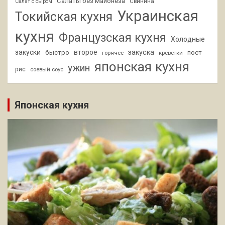
Салаты без майонеза
Свинина
Салат с сыром
Украинская
Токийская кухня
кухня
Французская кухня
Холодные
закуски
второе
закуска
быстро
пост
горячее
креветки
японская кухня
ужин
рис
соевый соус
Японская кухня