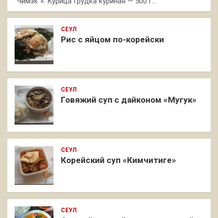
"Чимэк"»: Курица Грудка куриная — 500 г…
СЕУЛ
Рис с яйцом по-корейски
СЕУЛ
Говяжий суп с дайконом «Мугук»
СЕУЛ
Корейский суп «Кимчитиге»
СЕУЛ