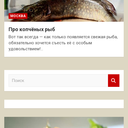
МОСКВА
Про копчёных рыб
Вот так всегда — как только появляется свежая рыба,
обязательно хочется съесть её с особым
удовольствием!…
П
о
и
с
к