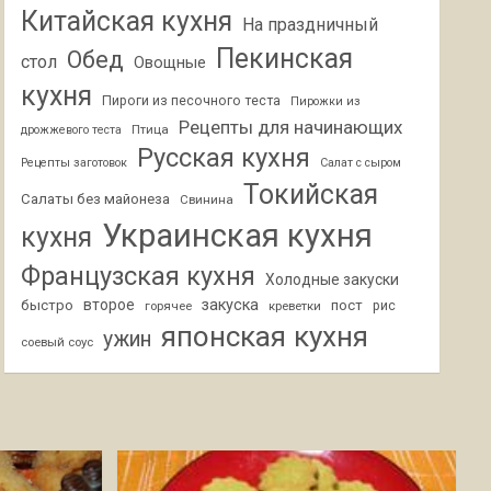
Китайская кухня
На праздничный
Пекинская
Обед
стол
Овощные
кухня
Пироги из песочного теста
Пирожки из
Рецепты для начинающих
Птица
дрожжевого теста
Русская кухня
Рецепты заготовок
Салат с сыром
Токийская
Салаты без майонеза
Свинина
Украинская кухня
кухня
Французская кухня
Холодные закуски
второе
закуска
быстро
пост
горячее
креветки
рис
японская кухня
ужин
соевый соус