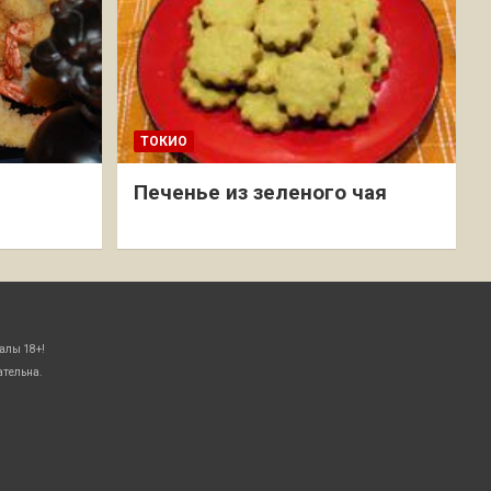
ТОКИО
Печенье из зеленого чая
алы 18+!
ательна.