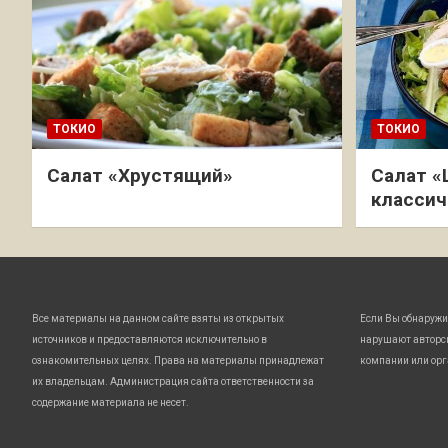
ТОКИО
ТОКИО
Салат «Хрустящий»
Салат «
классич
Все материалы на данном сайте взяты из открытых
Если Вы обнаружи
источников и предоставляются исключительно в
нарушают авторс
ознакомительных целях. Права на материалы принадлежат
компании или орг
их владельцам. Администрация сайта ответственности за
содержание материала не несет.