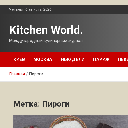
Перейти
Четверг, 6 августа, 2026
к
содержимому
Kitchen World.
Международный кулинарный журнал.
КИЕВ
МОСКВА
НЬЮ ДЕЛИ
ПАРИЖ
ПЕК
Главная
Пироги
Метка:
Пироги