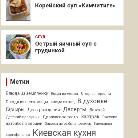
Корейский суп «Кимчитиге»
СЕУЛ
Острый яичный суп с
грудинкой
Метки
Блюда из земляники
Блюда из молока
Блюда из черешни
В духовке
Блюда из шелковицы
Блюда из яиц
Десерты
Гарниры
День рождения
Детский
Завтрак
Дрожжевое тесто
Детский праздник
Закуски
из грибов и овощей
Запеканка
Закуски из рыбы и креветок
Киевская кухня
картофельная