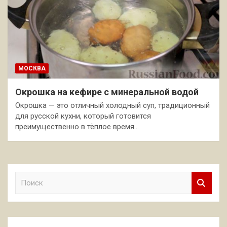
МОСКВА
Окрошка на кефире с минеральной водой
Окрошка — это отличный холодный суп, традиционный
для русской кухни, который готовится
преимущественно в тёплое время…
П
о
и
с
к