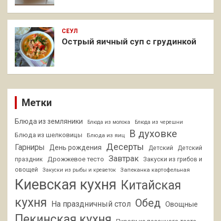
СЕУЛ
Острый яичный суп с грудинкой
Метки
Блюда из земляники
Блюда из молока
Блюда из черешни
В духовке
Блюда из шелковицы
Блюда из яиц
Десерты
Гарниры
День рождения
Детский
Детский
Завтрак
Дрожжевое тесто
праздник
Закуски из грибов и
овощей
Запеканка картофельная
Закуски из рыбы и креветок
Киевская кухня
Китайская
кухня
Обед
На праздничный стол
Овощные
Пекинская кухня