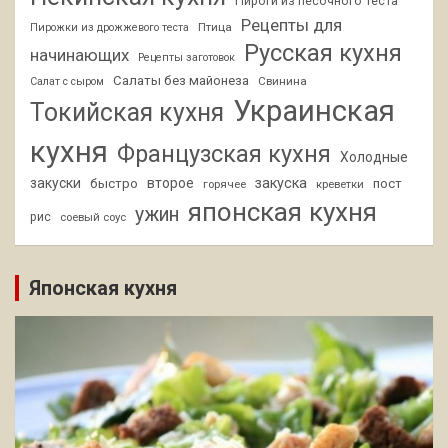
Пироги из песочного теста
Рецепты для
Птица
Пирожки из дрожжевого теста
Русская кухня
начинающих
Рецепты заготовок
Салаты без майонеза
Свинина
Салат с сыром
Украинская
Токийская кухня
кухня
Французская кухня
Холодные
закуски
второе
закуска
быстро
пост
горячее
креветки
японская кухня
ужин
рис
соевый соус
Японская кухня