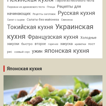
Пироги из песочного теста
Рецепты для
Птица
Пирожки из дрожжевого теста
Русская кухня
начинающих
Рецепты заготовок
Салаты без майонеза
Свинина
Салат с сыром
Украинская
Токийская кухня
кухня
Французская кухня
Холодные
закуски
второе
закуска
быстро
пост
горячее
креветки
японская кухня
ужин
рис
соевый соус
Японская кухня