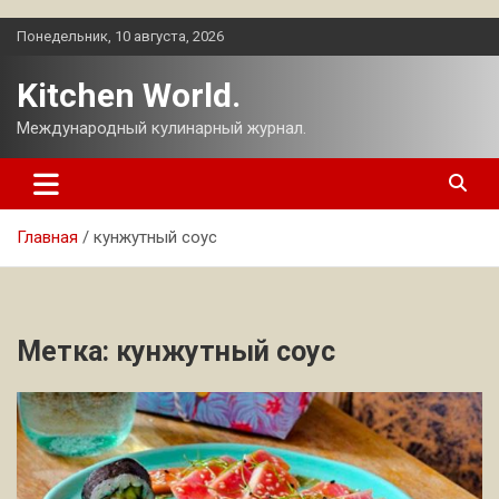
Перейти
Понедельник, 10 августа, 2026
к
содержимому
Kitchen World.
Международный кулинарный журнал.
Главная
кунжутный соус
Метка:
кунжутный соус