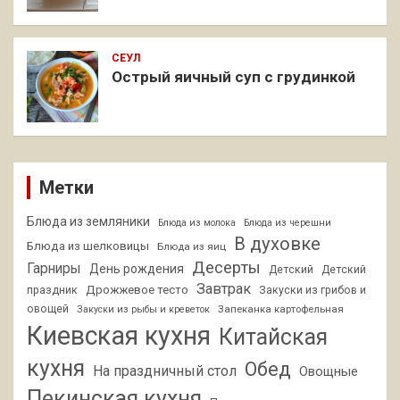
СЕУЛ
Острый яичный суп с грудинкой
Метки
Блюда из земляники
Блюда из молока
Блюда из черешни
В духовке
Блюда из шелковицы
Блюда из яиц
Десерты
Гарниры
День рождения
Детский
Детский
Завтрак
Дрожжевое тесто
праздник
Закуски из грибов и
овощей
Запеканка картофельная
Закуски из рыбы и креветок
Киевская кухня
Китайская
кухня
Обед
На праздничный стол
Овощные
Пекинская кухня