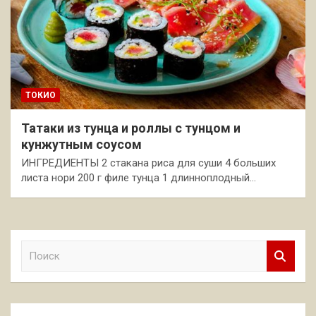
ТОКИО
Татаки из тунца и роллы с тунцом и
кунжутным соусом
ИНГРЕДИЕНТЫ 2 стакана риса для суши 4 больших
листа нори 200 г филе тунца 1 длинноплодный…
П
о
и
с
к