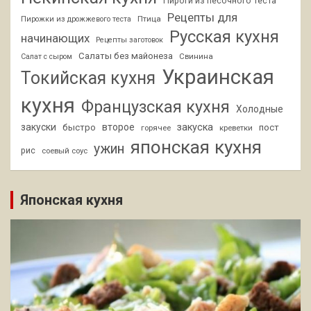
Пироги из песочного теста
Рецепты для
Птица
Пирожки из дрожжевого теста
Русская кухня
начинающих
Рецепты заготовок
Салаты без майонеза
Свинина
Салат с сыром
Украинская
Токийская кухня
кухня
Французская кухня
Холодные
закуски
второе
закуска
быстро
пост
горячее
креветки
японская кухня
ужин
рис
соевый соус
Японская кухня