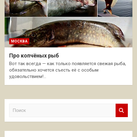
МОСКВА
Про копчёных рыб
Вот так всегда — как только появляется свежая рыба,
обязательно хочется съесть её с особым
удовольствием!…
П
о
и
с
к