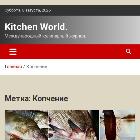
Перейти
Суббота, 8 августа, 2026
к
содержимому
Kitchen World.
Международный кулинарный журнал.
Главная
Копчение
Метка:
Копчение