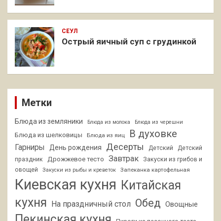
СЕУЛ
Острый яичный суп с грудинкой
Метки
Блюда из земляники
Блюда из молока
Блюда из черешни
В духовке
Блюда из шелковицы
Блюда из яиц
Десерты
Гарниры
День рождения
Детский
Детский
Завтрак
Дрожжевое тесто
праздник
Закуски из грибов и
овощей
Запеканка картофельная
Закуски из рыбы и креветок
Киевская кухня
Китайская
кухня
Обед
На праздничный стол
Овощные
Пекинская кухня