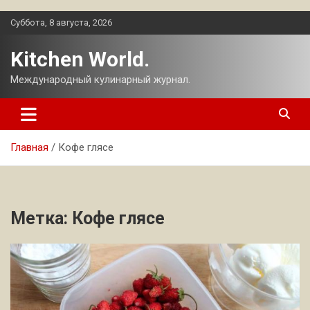
Перейти
Суббота, 8 августа, 2026
к
содержимому
Kitchen World.
Международный кулинарный журнал.
Главная
Кофе глясе
Метка:
Кофе глясе