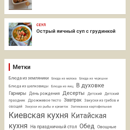
СЕУЛ
Острый яичный суп с грудинкой
Метки
Блюда из земляники
Блюда из молока
Блюда из черешни
В духовке
Блюда из шелковицы
Блюда из яиц
Десерты
Гарниры
День рождения
Детский
Детский
Завтрак
Дрожжевое тесто
праздник
Закуски из грибов и
овощей
Запеканка картофельная
Закуски из рыбы и креветок
Киевская кухня
Китайская
кухня
Обед
На праздничный стол
Овощные