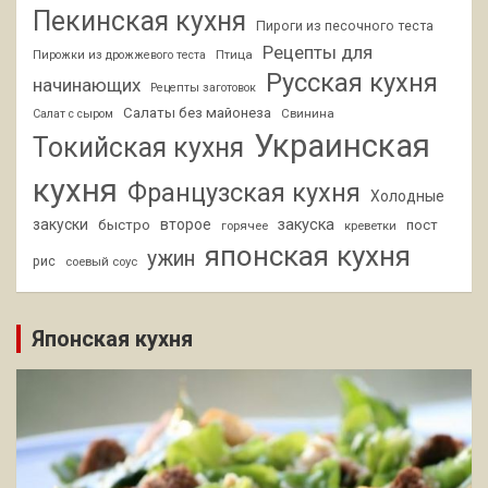
Пекинская кухня
Пироги из песочного теста
Рецепты для
Птица
Пирожки из дрожжевого теста
Русская кухня
начинающих
Рецепты заготовок
Салаты без майонеза
Свинина
Салат с сыром
Украинская
Токийская кухня
кухня
Французская кухня
Холодные
закуски
второе
закуска
быстро
пост
горячее
креветки
японская кухня
ужин
рис
соевый соус
Японская кухня