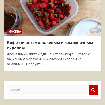
МОСКВА
Кофе глясе с мороженым и земляничным
сиропом
Ароматный напиток для ценителей кофе — глясе с
ванильным мороженым и свежим сиропом из
земляники. Продукты…
П
о
и
с