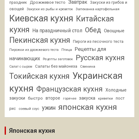
Завтрак
Дрожжевое тесто
праздник
Закуски из грибов и
овощей
Запеканка картофельная
Закуски из рыбы и креветок
Киевская кухня
Китайская
кухня
Обед
На праздничный стол
Овощные
Пекинская кухня
Пироги из песочного теста
Рецепты для
Птица
Пирожки из дрожжевого теста
Русская кухня
начинающих
Рецепты заготовок
Салаты без майонеза
Свинина
Салат с сыром
Украинская
Токийская кухня
кухня
Французская кухня
Холодные
закуски
второе
закуска
быстро
пост
горячее
креветки
японская кухня
ужин
рис
соевый соус
Японская кухня