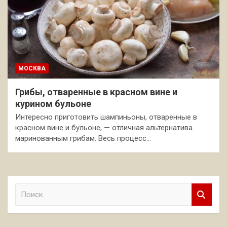
МОСКВА
Грибы, отваренные в красном вине и
курином бульоне
Интересно приготовить шампиньоны, отваренные в
красном вине и бульоне, — отличная альтернатива
маринованным грибам. Весь процесс…
П
о
и
с