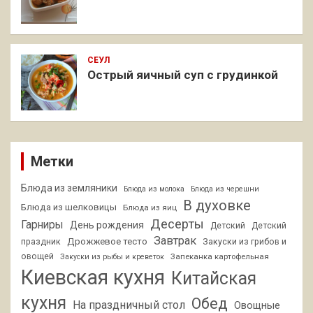
СЕУЛ
Острый яичный суп с грудинкой
Метки
Блюда из земляники
Блюда из молока
Блюда из черешни
В духовке
Блюда из шелковицы
Блюда из яиц
Десерты
Гарниры
День рождения
Детский
Детский
Завтрак
Дрожжевое тесто
праздник
Закуски из грибов и
овощей
Запеканка картофельная
Закуски из рыбы и креветок
Киевская кухня
Китайская
кухня
Обед
На праздничный стол
Овощные