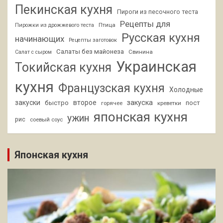
Пекинская кухня
Пироги из песочного теста
Рецепты для
Птица
Пирожки из дрожжевого теста
Русская кухня
начинающих
Рецепты заготовок
Салаты без майонеза
Свинина
Салат с сыром
Украинская
Токийская кухня
кухня
Французская кухня
Холодные
закуски
второе
закуска
быстро
пост
горячее
креветки
японская кухня
ужин
рис
соевый соус
Японская кухня