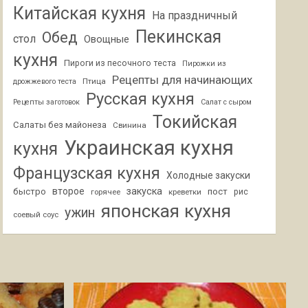
Китайская кухня
На праздничный
Пекинская
Обед
стол
Овощные
кухня
Пироги из песочного теста
Пирожки из
Рецепты для начинающих
Птица
дрожжевого теста
Русская кухня
Рецепты заготовок
Салат с сыром
Токийская
Салаты без майонеза
Свинина
Украинская кухня
кухня
Французская кухня
Холодные закуски
второе
закуска
быстро
пост
горячее
креветки
рис
японская кухня
ужин
соевый соус