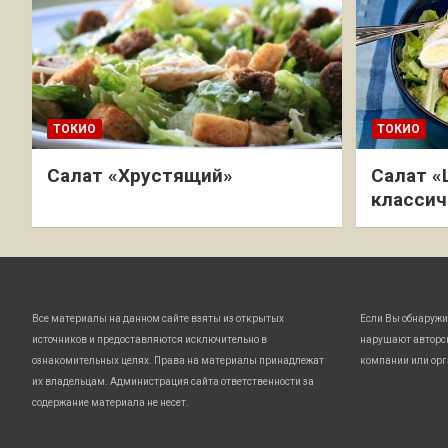
ТОКИО
ТОКИО
Салат «Хрустящий»
Салат «
классич
Все материалы на данном сайте взяты из открытых
Если Вы обнаружи
источников и предоставляются исключительно в
нарушают авторс
ознакомительных целях. Права на материалы принадлежат
компании или орг
их владельцам. Администрация сайта ответственности за
содержание материала не несет.