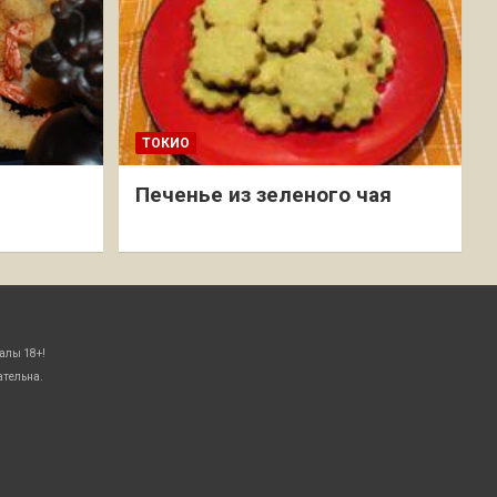
ТОКИО
Печенье из зеленого чая
алы 18+!
ательна.