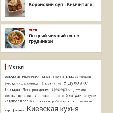
Корейский суп «Кимчитиге»
СЕУЛ
Острый яичный суп с
грудинкой
Метки
Блюда из земляники
Блюда из молока
Блюда из черешни
В духовке
Блюда из шелковицы
Блюда из яиц
Десерты
Гарниры
День рождения
Детский
Завтрак
Дрожжевое тесто
Детский праздник
Закуски
из грибов и овощей
Запеканка
Закуски из рыбы и креветок
Киевская кухня
картофельная