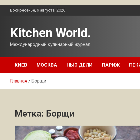
Перейти
Воскресенье, 9 августа, 2026
к
содержимому
Kitchen World.
Международный кулинарный журнал.
КИЕВ
МОСКВА
НЬЮ ДЕЛИ
ПАРИЖ
ПЕК
Главная
Борщи
Метка:
Борщи