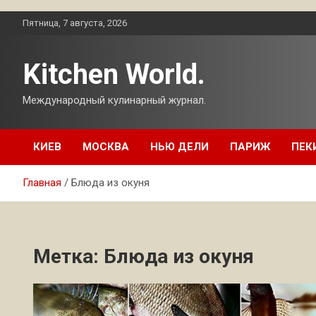
Перейти
Пятница, 7 августа, 2026
к
содержимому
Kitchen World.
Международный кулинарный журнал.
КИЕВ
МОСКВА
НЬЮ ДЕЛИ
ПАРИЖ
ПЕК
Главная
Блюда из окуня
Метка:
Блюда из окуня