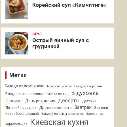
Корейский суп «Кимчитиге»
СЕУЛ
Острый яичный суп с
грудинкой
Метки
Блюда из земляники
Блюда из молока
Блюда из черешни
В духовке
Блюда из шелковицы
Блюда из яиц
Десерты
Гарниры
День рождения
Детский
Завтрак
Дрожжевое тесто
Детский праздник
Закуски
из грибов и овощей
Запеканка
Закуски из рыбы и креветок
Киевская кухня
картофельная