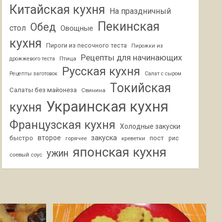
Китайская кухня
На праздничный
Пекинская
Обед
стол
Овощные
кухня
Пироги из песочного теста
Пирожки из
Рецепты для начинающих
Птица
дрожжевого теста
Русская кухня
Рецепты заготовок
Салат с сыром
Токийская
Салаты без майонеза
Свинина
Украинская кухня
кухня
Французская кухня
Холодные закуски
второе
закуска
быстро
пост
горячее
креветки
рис
японская кухня
ужин
соевый соус