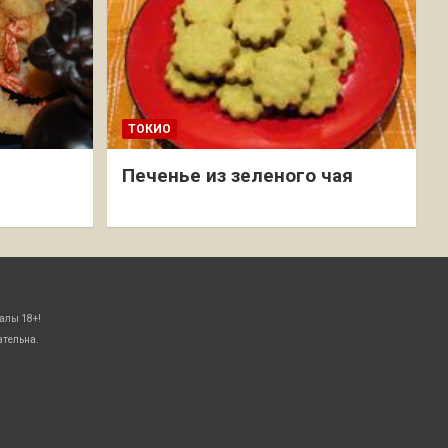
ТОКИО
Печенье из зеленого чая
алы 18+!
ательна.