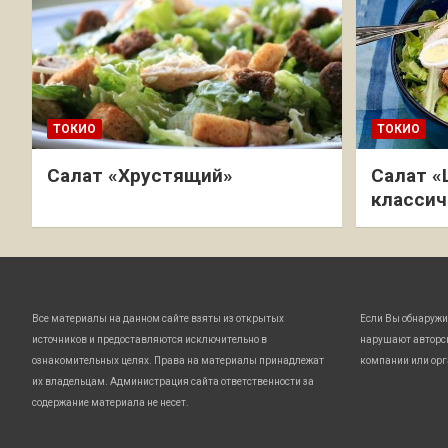
ТОКИО
ТОКИО
Салат «Хрустящий»
Салат «
классич
Все материалы на данном сайте взяты из открытых
Если Вы обнаружи
источников и предоставляются исключительно в
нарушают авторс
ознакомительных целях. Права на материалы принадлежат
компании или орг
их владельцам. Администрация сайта ответственности за
содержание материала не несет.