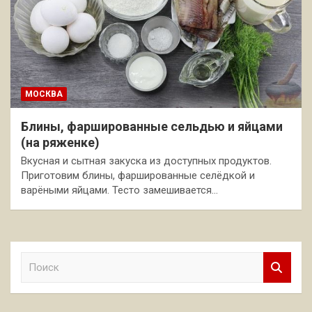
МОСКВА
Блины, фаршированные сельдью и яйцами
(на ряженке)
Вкусная и сытная закуска из доступных продуктов.
Приготовим блины, фаршированные селёдкой и
варёными яйцами. Тесто замешивается…
П
о
и
с