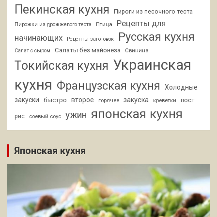
Пекинская кухня
Пироги из песочного теста
Рецепты для
Птица
Пирожки из дрожжевого теста
Русская кухня
начинающих
Рецепты заготовок
Салаты без майонеза
Свинина
Салат с сыром
Украинская
Токийская кухня
кухня
Французская кухня
Холодные
закуски
второе
закуска
быстро
пост
горячее
креветки
японская кухня
ужин
рис
соевый соус
Японская кухня