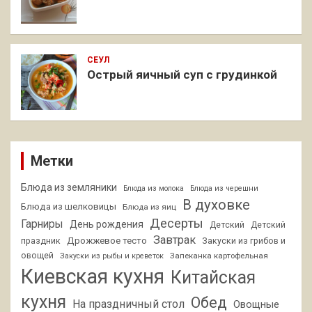
СЕУЛ
Острый яичный суп с грудинкой
Метки
Блюда из земляники
Блюда из молока
Блюда из черешни
В духовке
Блюда из шелковицы
Блюда из яиц
Десерты
Гарниры
День рождения
Детский
Детский
Завтрак
Дрожжевое тесто
праздник
Закуски из грибов и
овощей
Запеканка картофельная
Закуски из рыбы и креветок
Киевская кухня
Китайская
кухня
Обед
На праздничный стол
Овощные