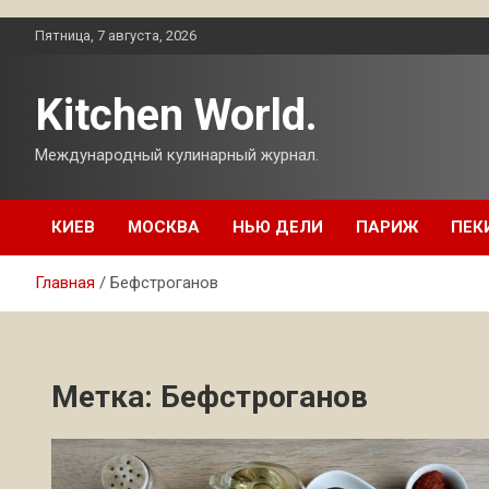
Перейти
Пятница, 7 августа, 2026
к
содержимому
Kitchen World.
Международный кулинарный журнал.
КИЕВ
МОСКВА
НЬЮ ДЕЛИ
ПАРИЖ
ПЕК
Главная
Бефстроганов
Метка:
Бефстроганов