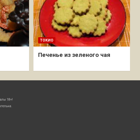
ТОКИО
Печенье из зеленого чая
алы 18+!
ательна.