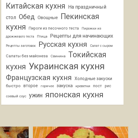
Китайская кухня
На праздничный
Пекинская
Обед
стол
Овощные
кухня
Пироги из песочного теста
Пирожки из
Рецепты для начинающих
Птица
дрожжевого теста
Русская кухня
Рецепты заготовок
Салат с сыром
Токийская
Салаты без майонеза
Свинина
Украинская кухня
кухня
Французская кухня
Холодные закуски
второе
закуска
быстро
пост
горячее
креветки
рис
японская кухня
ужин
соевый соус