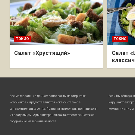
ТОКИО
ТОКИО
Салат «Хрустящий»
Салат «
классич
Все материалы на данном сайте взяты из открытых
Если Вы обнаружи
источников и предоставляются исключительно в
нарушают авторс
ознакомительных целях. Права на материалы принадлежат
компании или орг
их владельцам. Администрация сайта ответственности за
содержание материала не несет.