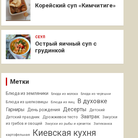
Корейский суп «Кимчитиге»
СЕУЛ
Острый яичный суп с
грудинкой
Метки
Блюда из земляники
Блюда из молока
Блюда из черешни
В духовке
Блюда из шелковицы
Блюда из яиц
Десерты
Гарниры
День рождения
Детский
Завтрак
Дрожжевое тесто
Детский праздник
Закуски
из грибов и овощей
Запеканка
Закуски из рыбы и креветок
Киевская кухня
картофельная