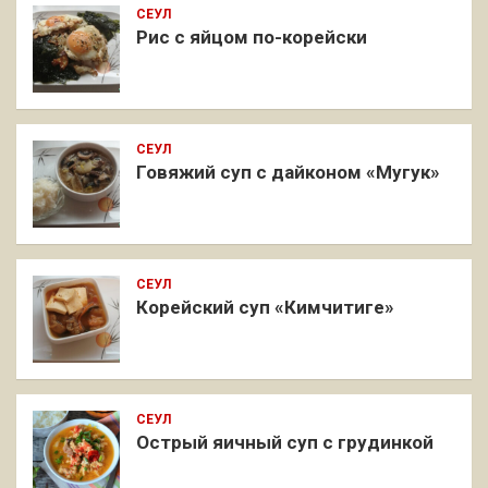
СЕУЛ
Рис с яйцом по-корейски
СЕУЛ
Говяжий суп с дайконом «Мугук»
СЕУЛ
Корейский суп «Кимчитиге»
СЕУЛ
Острый яичный суп с грудинкой