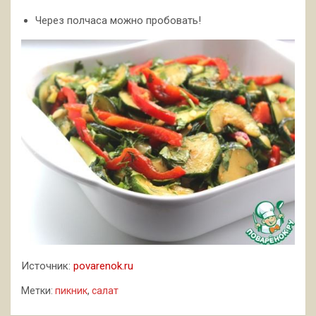
Через полчаса можно пробовать!
Источник:
povarenok.ru
Метки:
пикник
,
салат