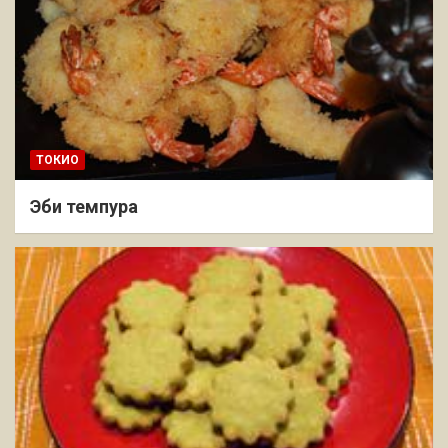
ТОКИО
Эби темпура