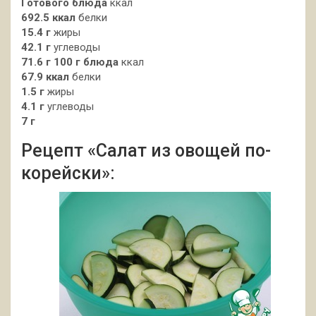
Готового блюда
ккал
692.5 ккал
белки
15.4 г
жиры
42.1 г
углеводы
71.6 г
100 г блюда
ккал
67.9 ккал
белки
1.5 г
жиры
4.1 г
углеводы
7 г
Рецепт «Салат из овощей по-
корейски»: