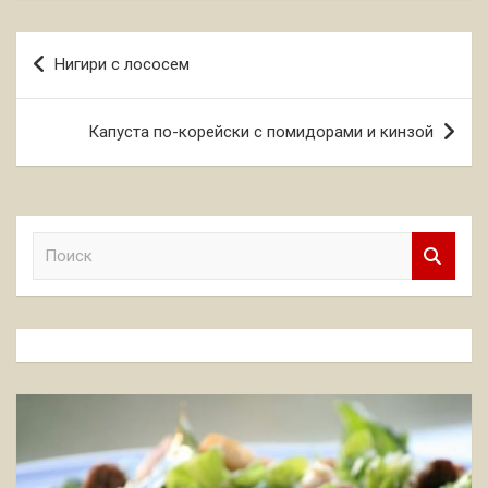
Навигация
Нигири с лососем
по
записям
Капуста по-корейски с помидорами и кинзой
П
о
и
с
к