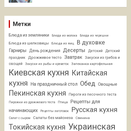
Метки
Блюда из земляники
Блюда из молока
Блюда из черешни
В духовке
Блюда из шелковицы
Блюда из яиц
Десерты
Гарниры
День рождения
Детский
Детский
Завтрак
Дрожжевое тесто
праздник
Закуски из грибов и
овощей
Запеканка картофельная
Закуски из рыбы и креветок
Киевская кухня
Китайская
кухня
Обед
На праздничный стол
Овощные
Пекинская кухня
Пироги из песочного теста
Рецепты для
Птица
Пирожки из дрожжевого теста
Русская кухня
начинающих
Рецепты заготовок
Салаты без майонеза
Свинина
Салат с сыром
Украинская
Токийская кухня