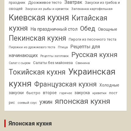
Завтрак
Дрожжевое тесто
праздник
Закуски из грибов и
овощей
Запеканка картофельная
Закуски из рыбы и креветок
Киевская кухня
Китайская
кухня
Обед
На праздничный стол
Овощные
Пекинская кухня
Пироги из песочного теста
Рецепты для
Птица
Пирожки из дрожжевого теста
Русская кухня
начинающих
Рецепты заготовок
Салаты без майонеза
Свинина
Салат с сыром
Украинская
Токийская кухня
кухня
Французская кухня
Холодные
закуски
второе
закуска
быстро
пост
горячее
креветки
японская кухня
ужин
рис
соевый соус
Японская кухня