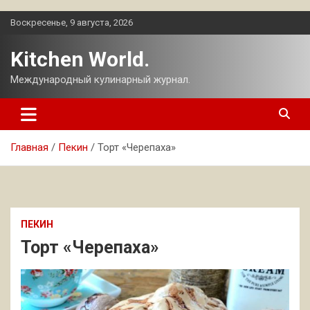
Перейти
Воскресенье, 9 августа, 2026
к
содержимому
Kitchen World.
Международный кулинарный журнал.
Главная
Пекин
Торт «Черепаха»
ПЕКИН
Торт «Черепаха»