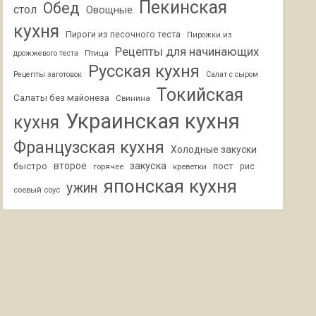
Пекинская
Обед
стол
Овощные
кухня
Пироги из песочного теста
Пирожки из
Рецепты для начинающих
Птица
дрожжевого теста
Русская кухня
Рецепты заготовок
Салат с сыром
Токийская
Салаты без майонеза
Свинина
Украинская кухня
кухня
Французская кухня
Холодные закуски
второе
закуска
быстро
пост
горячее
креветки
рис
японская кухня
ужин
соевый соус