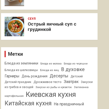
СЕУЛ
Острый яичный суп с
грудинкой
Метки
Блюда из земляники
Блюда из молока
Блюда из черешни
В духовке
Блюда из шелковицы
Блюда из яиц
Десерты
Гарниры
День рождения
Детский
Завтрак
Дрожжевое тесто
Детский праздник
Закуски
из грибов и овощей
Запеканка
Закуски из рыбы и креветок
Киевская кухня
картофельная
Китайская кухня
На праздничный