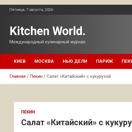
Перейти
Пятница, 7 августа, 2026
к
содержимому
Kitchen World.
Международный кулинарный журнал.
КИЕВ
МОСКВА
НЬЮ ДЕЛИ
ПАРИЖ
ПЕК
Главная
Пекин
Салат «Китайский» с кукурузой
ПЕКИН
Салат «Китайский» с кукур