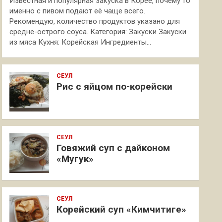
Известная и популярная закуска в Корее, почему то
именно с пивом подают её чаще всего.
Рекомендую, количество продуктов указано для
средне-острого соуса. Категория: Закуски Закуски
из мяса Кухня: Корейская Ингредиенты…
СЕУЛ
Рис с яйцом по-корейски
СЕУЛ
Говяжий суп с дайконом
«Мугук»
СЕУЛ
Корейский суп «Кимчитиге»