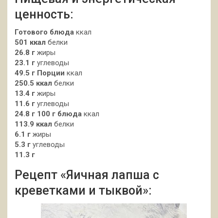
ценность:
Готового блюда
ккал
501 ккал
белки
26.8 г
жиры
23.1 г
углеводы
49.5 г
Порции
ккал
250.5 ккал
белки
13.4 г
жиры
11.6 г
углеводы
24.8 г
100 г блюда
ккал
113.9 ккал
белки
6.1 г
жиры
5.3 г
углеводы
11.3 г
Рецепт «Яичная лапша с
креветками и тыквой»: