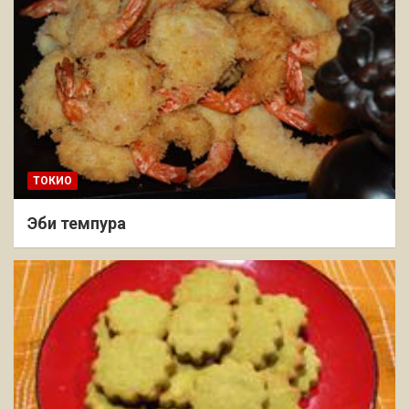
ТОКИО
Эби темпура