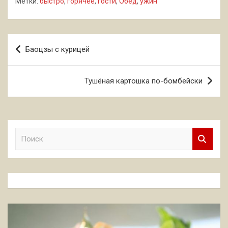
Метки:
быстро
,
горячее
,
гости
,
Обед
,
ужин
Навигация
Баоцзы с курицей
по
записям
Тушёная картошка по-бомбейски
П
о
и
с
к