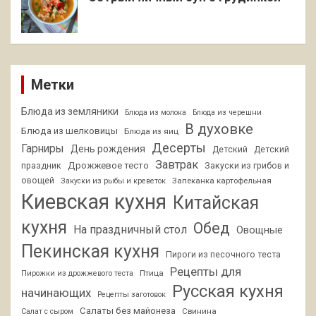
Метки
Блюда из земляники
Блюда из молока
Блюда из черешни
В духовке
Блюда из шелковицы
Блюда из яиц
Десерты
Гарниры
День рождения
Детский
Детский
Завтрак
Дрожжевое тесто
праздник
Закуски из грибов и
овощей
Запеканка картофельная
Закуски из рыбы и креветок
Киевская кухня
Китайская
кухня
Обед
На праздничный стол
Овощные
Пекинская кухня
Пироги из песочного теста
Рецепты для
Птица
Пирожки из дрожжевого теста
Русская кухня
начинающих
Рецепты заготовок
Салаты без майонеза
Свинина
Салат с сыром