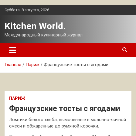
Перейти
Суббота, 8 августа, 2026
к
содержимому
Kitchen World.
Международный кулинарный журнал.
Главная
Париж
Французские тосты с ягодами
ПАРИЖ
Французские тосты с ягодами
Ломтики белого хлеба, вымоченные в молочно-яичной
смеси и обжаренные до румяной корочки.