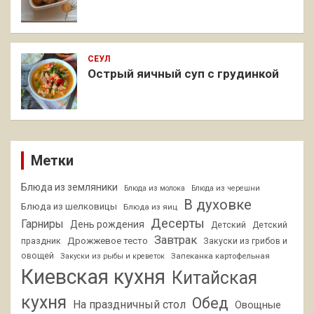
СЕУЛ
Острый яичный суп с грудинкой
Метки
Блюда из земляники
Блюда из молока
Блюда из черешни
В духовке
Блюда из шелковицы
Блюда из яиц
Десерты
Гарниры
День рождения
Детский
Детский
Завтрак
Дрожжевое тесто
праздник
Закуски из грибов и
овощей
Запеканка картофельная
Закуски из рыбы и креветок
Киевская кухня
Китайская
кухня
Обед
На праздничный стол
Овощные