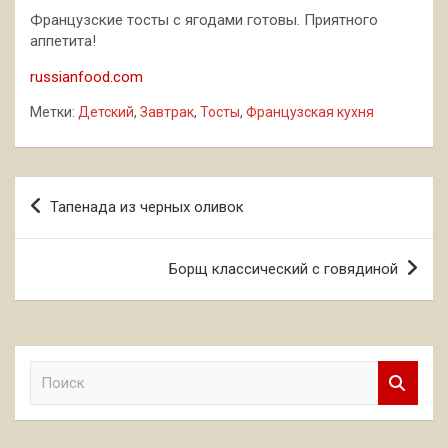
Французские тосты с ягодами готовы. Приятного
аппетита!
russianfood.com
Метки:
Детский
,
Завтрак
,
Тосты
,
Французская кухня
Навигация
Тапенада из черных оливок
по
записям
Борщ классический с говядиной
П
о
и
с