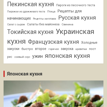
Пекинская кухня
Пироги из песочного теста
Рецепты для
Птица
Пирожки из дрожжевого теста
Русская кухня
начинающих
Рецепты заготовок
Салаты без майонеза
Свинина
Салат с сыром
Украинская
Токийская кухня
кухня
Французская кухня
Холодные
закуски
второе
закуска
быстро
пост
горячее
креветки
японская кухня
ужин
рис
соевый соус
Японская кухня