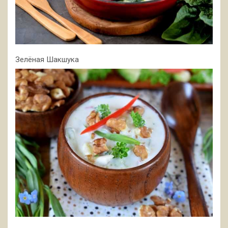
Зелёная Шакшука