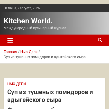
Перейти
Пятница, 7 августа, 2026
к
содержимому
Kitchen World.
Международный кулинарный журнал.
Главная
Нью Дели
Суп из тушеных помидоров и адыгейского сыра
НЬЮ ДЕЛИ
Суп из тушеных помидоров и
адыгейского сыра