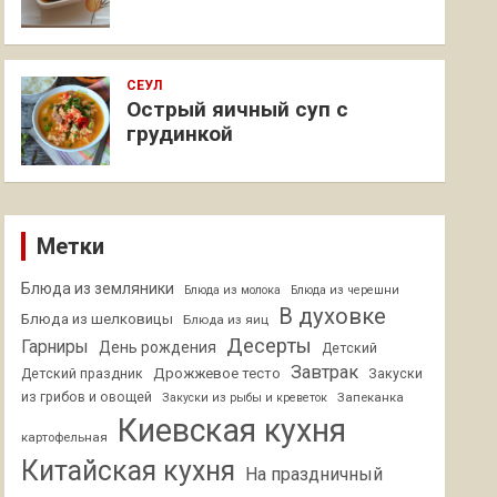
СЕУЛ
Острый яичный суп с
грудинкой
Метки
Блюда из земляники
Блюда из молока
Блюда из черешни
В духовке
Блюда из шелковицы
Блюда из яиц
Десерты
Гарниры
День рождения
Детский
Завтрак
Дрожжевое тесто
Детский праздник
Закуски
из грибов и овощей
Запеканка
Закуски из рыбы и креветок
Киевская кухня
картофельная
Китайская кухня
На праздничный