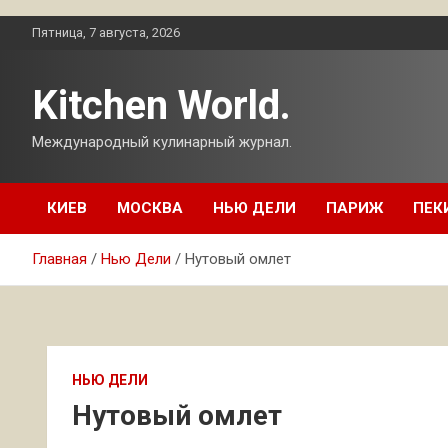
Перейти
Пятница, 7 августа, 2026
к
содержимому
Kitchen World.
Международный кулинарный журнал.
КИЕВ
МОСКВА
НЬЮ ДЕЛИ
ПАРИЖ
ПЕК
Главная
Нью Дели
Нутовый омлет
НЬЮ ДЕЛИ
Нутовый омлет