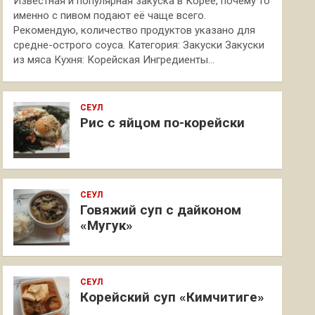
Известная и популярная закуска в Корее, почему то
именно с пивом подают её чаще всего.
Рекомендую, количество продуктов указано для
средне-острого соуса. Категория: Закуски Закуски
из мяса Кухня: Корейская Ингредиенты…
СЕУЛ
Рис с яйцом по-корейски
СЕУЛ
Говяжий суп с дайконом
«Мугук»
СЕУЛ
Корейский суп «Кимчитиге»