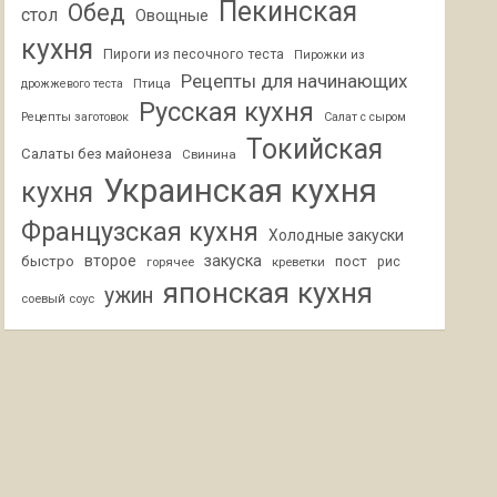
Пекинская
Обед
стол
Овощные
кухня
Пироги из песочного теста
Пирожки из
Рецепты для начинающих
Птица
дрожжевого теста
Русская кухня
Рецепты заготовок
Салат с сыром
Токийская
Салаты без майонеза
Свинина
Украинская кухня
кухня
Французская кухня
Холодные закуски
второе
закуска
быстро
пост
горячее
креветки
рис
японская кухня
ужин
соевый соус