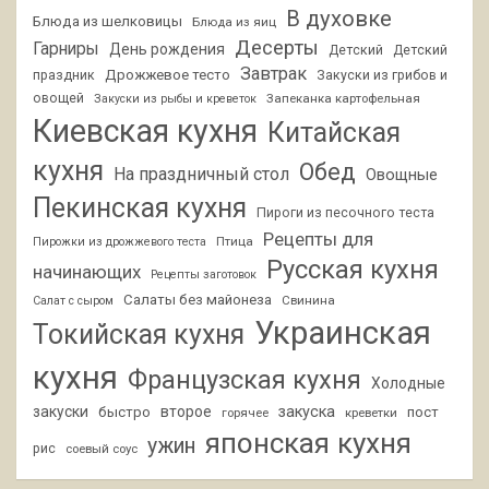
В духовке
Блюда из шелковицы
Блюда из яиц
Десерты
Гарниры
День рождения
Детский
Детский
Завтрак
Дрожжевое тесто
праздник
Закуски из грибов и
овощей
Запеканка картофельная
Закуски из рыбы и креветок
Киевская кухня
Китайская
кухня
Обед
На праздничный стол
Овощные
Пекинская кухня
Пироги из песочного теста
Рецепты для
Птица
Пирожки из дрожжевого теста
Русская кухня
начинающих
Рецепты заготовок
Салаты без майонеза
Свинина
Салат с сыром
Украинская
Токийская кухня
кухня
Французская кухня
Холодные
закуски
второе
закуска
быстро
пост
горячее
креветки
японская кухня
ужин
рис
соевый соус