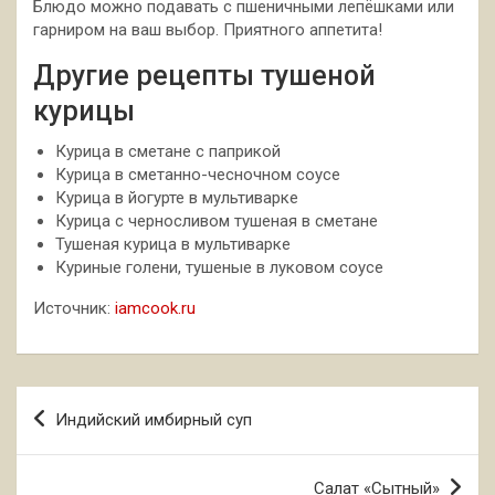
Блюдо можно подавать с пшеничными лепёшками или
гарниром на ваш выбор. Приятного аппетита!
Другие рецепты тушеной
курицы
Курица в сметане с паприкой
Курица в сметанно-чесночном соусе
Курица в йогурте в мультиварке
Курица с черносливом тушеная в сметане
Тушеная курица в мультиварке
Куриные голени, тушеные в луковом соусе
Источник:
iamcook.ru
Навигация
Индийский имбирный суп
по
записям
Салат «Сытный»