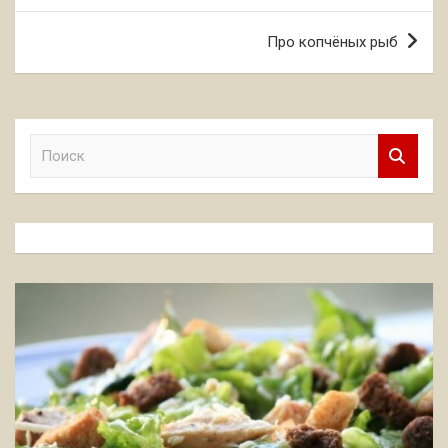
записям
Про копчёных рыб
П
о
и
с
к