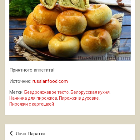
Приятного аппетита!
Источник:
russianfood.com
Метки:
Бездрожжевое тесто
,
Белорусская кухня
,
Начинка для пирожков
,
Пирожки в духовке
,
Пирожки с картошкой
Навигация
Лача Паратха
по