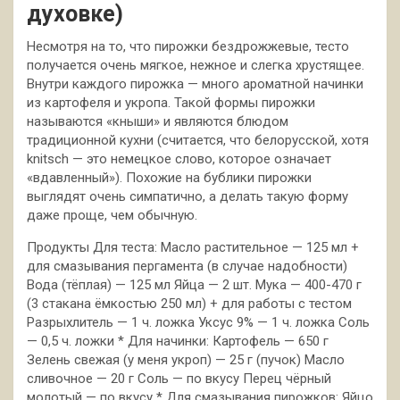
духовке)
Несмотря на то, что пирожки бездрожжевые, тесто
получается очень мягкое, нежное и слегка хрустящее.
Внутри каждого пирожка — много ароматной начинки
из картофеля и укропа. Такой формы пирожки
называются «кныши» и являются блюдом
традиционной кухни (считается, что
белорусской, хотя
knitsch — это немецкое слово, которое означает
«вдавленный»). Похожие на бублики пирожки
выглядят очень симпатично, а делать такую форму
даже проще, чем обычную.
Продукты Для теста: Масло растительное — 125 мл +
для смазывания пергамента (в случае надобности)
Вода (тёплая) — 125 мл Яйца — 2 шт. Мука — 400-470 г
(3 стакана ёмкостью 250 мл) + для работы с тестом
Разрыхлитель — 1 ч. ложка Уксус 9% — 1 ч. ложка Соль
— 0,5 ч. ложки * Для начинки: Картофель — 650 г
Зелень свежая (у меня укроп) — 25 г (пучок) Масло
сливочное — 20 г Соль — по вкусу Перец чёрный
молотый — по вкусу * Для смазывания пирожков: Яйцо