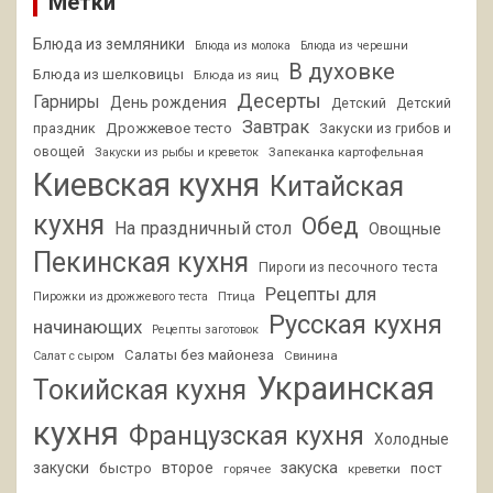
Метки
Блюда из земляники
Блюда из молока
Блюда из черешни
В духовке
Блюда из шелковицы
Блюда из яиц
Десерты
Гарниры
День рождения
Детский
Детский
Завтрак
Дрожжевое тесто
праздник
Закуски из грибов и
овощей
Запеканка картофельная
Закуски из рыбы и креветок
Киевская кухня
Китайская
кухня
Обед
На праздничный стол
Овощные
Пекинская кухня
Пироги из песочного теста
Рецепты для
Птица
Пирожки из дрожжевого теста
Русская кухня
начинающих
Рецепты заготовок
Салаты без майонеза
Свинина
Салат с сыром
Украинская
Токийская кухня
кухня
Французская кухня
Холодные
закуски
второе
закуска
быстро
пост
горячее
креветки