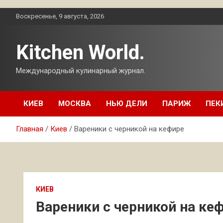
Перейти
Воскресенье, 9 августа, 2026
к
содержимому
Kitchen World.
Международный кулинарный журнал.
КИЕВ
МОСКВА
НЬЮ ДЕЛИ
ПАРИЖ
ПЕК
Главная
Киев
Вареники с черникой на кефире
КИЕВ
Вареники с черникой на ке