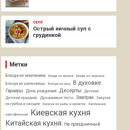
СЕУЛ
Острый яичный суп с
грудинкой
Метки
Блюда из земляники
Блюда из молока
Блюда из черешни
В духовке
Блюда из шелковицы
Блюда из яиц
Десерты
Гарниры
День рождения
Детский
Завтрак
Дрожжевое тесто
Детский праздник
Закуски
из грибов и овощей
Запеканка
Закуски из рыбы и креветок
Киевская кухня
картофельная
Китайская кухня
На праздничный