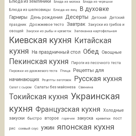
Блюда из земляники
Блюда из молока
Блюда из черешни
В духовке
Блюда из шелковицы
Блюда из яиц
Десерты
Гарниры
День рождения
Детский
Детский
Завтрак
Дрожжевое тесто
праздник
Закуски из грибов и
овощей
Запеканка картофельная
Закуски из рыбы и креветок
Киевская кухня
Китайская
кухня
Обед
На праздничный стол
Овощные
Пекинская кухня
Пироги из песочного теста
Рецепты для
Птица
Пирожки из дрожжевого теста
Русская кухня
начинающих
Рецепты заготовок
Салаты без майонеза
Свинина
Салат с сыром
Украинская
Токийская кухня
кухня
Французская кухня
Холодные
закуски
второе
закуска
быстро
пост
горячее
креветки
японская кухня
ужин
рис
соевый соус