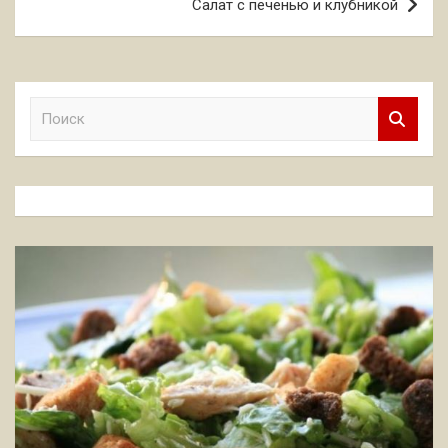
Салат с печенью и клубникой
П
о
и
с
к