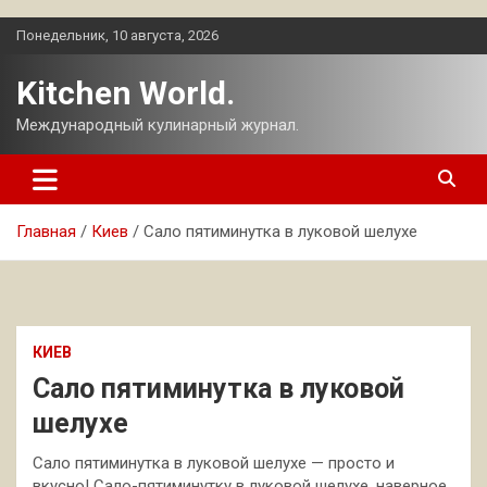
Перейти
Понедельник, 10 августа, 2026
к
содержимому
Kitchen World.
Международный кулинарный журнал.
Главная
Киев
Сало пятиминутка в луковой шелухе
КИЕВ
Сало пятиминутка в луковой
шелухе
Сало пятиминутка в луковой шелухе — просто и
вкусно! Сало-пятиминутку в луковой шелухе, наверное,