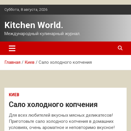
Перейти
Суббота, 8 августа, 2026
к
содержимому
Kitchen World.
Международный кулинарный журнал.
Главная
Киев
Сало холодного копчения
КИЕВ
Сало холодного копчения
Для всех любителей вкусных мясных деликатесов!
Приготовьте сало холодного копчения в домашних
условиях, очень ароматное и неповторимо вкусное!