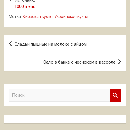
Источник:
1000.menu
Метки:
Киевская кухня
,
Украинская кухня
Навигация
Оладьи пышные на молоке с яйцом
по
записям
Сало в банке с чесноком в рассоле
П
о
и
с
к