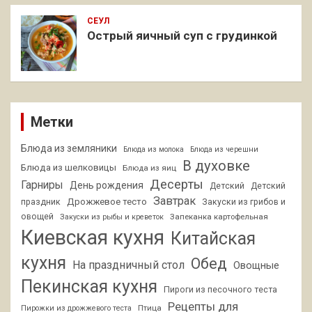
СЕУЛ
Острый яичный суп с грудинкой
Метки
Блюда из земляники
Блюда из молока
Блюда из черешни
В духовке
Блюда из шелковицы
Блюда из яиц
Десерты
Гарниры
День рождения
Детский
Детский
Завтрак
Дрожжевое тесто
праздник
Закуски из грибов и
овощей
Запеканка картофельная
Закуски из рыбы и креветок
Киевская кухня
Китайская
кухня
Обед
На праздничный стол
Овощные
Пекинская кухня
Пироги из песочного теста
Рецепты для
Птица
Пирожки из дрожжевого теста