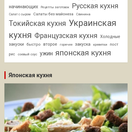
Русская кухня
начинающих
Рецепты заготовок
Салаты без майонеза
Свинина
Салат с сыром
Украинская
Токийская кухня
кухня
Французская кухня
Холодные
закуски
второе
закуска
быстро
пост
горячее
креветки
японская кухня
ужин
рис
соевый соус
Японская кухня