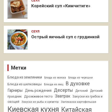
СЕУЛ
Корейский суп «Кимчитиге»
СЕУЛ
Острый яичный суп с грудинкой
Метки
Блюда из земляники
Блюда из молока
Блюда из черешни
В духовке
Блюда из шелковицы
Блюда из яиц
Десерты
Гарниры
День рождения
Детский
Детский
Завтрак
Дрожжевое тесто
праздник
Закуски из грибов и
овощей
Запеканка картофельная
Закуски из рыбы и креветок
Киевская кухня
Китайская