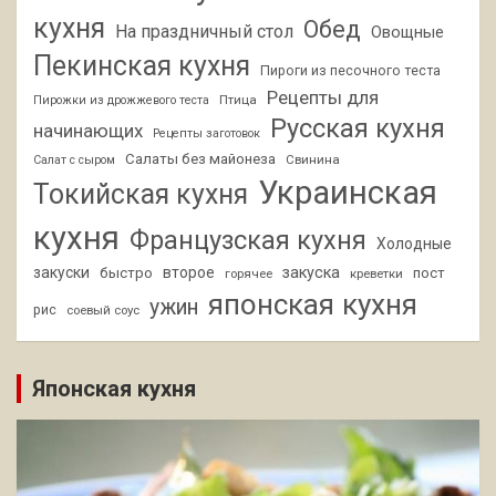
кухня
Обед
На праздничный стол
Овощные
Пекинская кухня
Пироги из песочного теста
Рецепты для
Птица
Пирожки из дрожжевого теста
Русская кухня
начинающих
Рецепты заготовок
Салаты без майонеза
Свинина
Салат с сыром
Украинская
Токийская кухня
кухня
Французская кухня
Холодные
закуски
второе
закуска
быстро
пост
горячее
креветки
японская кухня
ужин
рис
соевый соус
Японская кухня