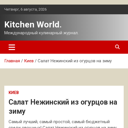
Перейти
Четверг, 6 августа, 2026
к
содержимому
Kitchen World.
Международный кулинарный журнал.
Главная
Киев
Салат Нежинский из огурцов на зиму
КИЕВ
Салат Нежинский из огурцов на
зиму
Самый лучший, самый простой, самый бюджетный
среди овощных! Салат Нежинский из огурцов на зиму