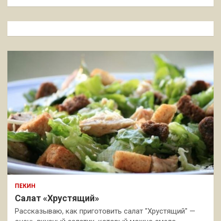
и
с
к
ПЕКИН
Салат «Хрустящий»
Рассказываю, как приготовить салат "Хрустящий" —