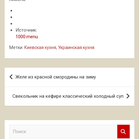
Источник:
1000.menu
Метки:
Киевская кухня
,
Украинская кухня
Навигация
Желе из красной смородины на зиму
по
записям
Свекольник на кефире классический холодный суп
П
о